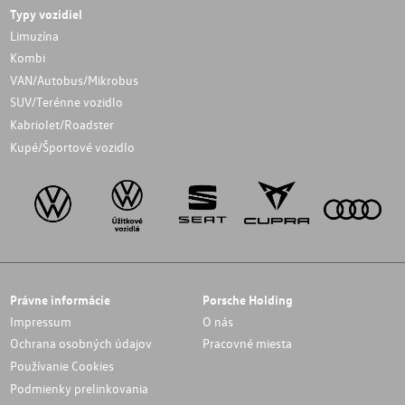
Typy vozidiel
Limuzína
Kombi
VAN/Autobus/Mikrobus
SUV/Terénne vozidlo
Kabriolet/Roadster
Kupé/Športové vozidlo
Právne informácie
Porsche Holding
Impressum
O nás
Ochrana osobných údajov
Pracovné miesta
Používanie Cookies
Podmienky prelinkovania