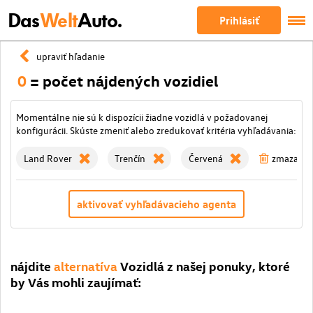
Das
Welt
Auto.
Prihlásiť
upraviť hľadanie
0
= počet nájdených vozidiel
Momentálne nie sú k dispozícii žiadne vozidlá v požadovanej
konfigurácii. Skúste zmeniť alebo zredukovať kritéria vyhľadávania:
Land Rover
Trenčín
Červená
zmazať vše
aktivovať vyhľadávacieho agenta
nájdite
alternatíva
Vozidlá z našej ponuky, ktoré
by Vás mohli zaujímať: