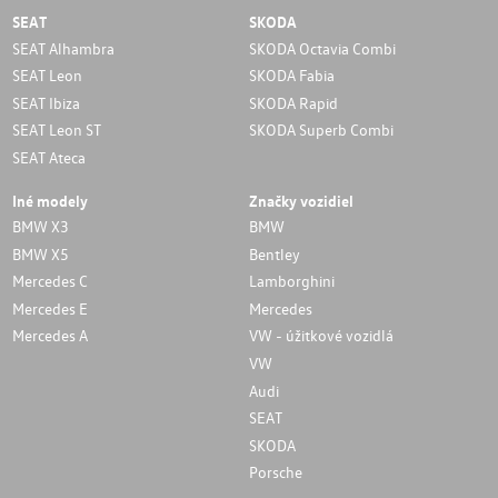
SEAT
SKODA
SEAT Alhambra
SKODA Octavia Combi
SEAT Leon
SKODA Fabia
SEAT Ibiza
SKODA Rapid
SEAT Leon ST
SKODA Superb Combi
SEAT Ateca
Iné modely
Značky vozidiel
BMW X3
BMW
BMW X5
Bentley
Mercedes C
Lamborghini
Mercedes E
Mercedes
Mercedes A
VW - úžitkové vozidlá
VW
Audi
SEAT
SKODA
Porsche