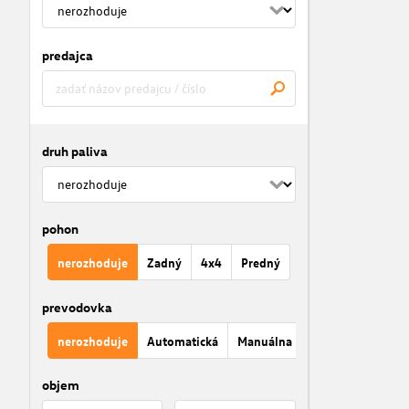
predajca
druh paliva
pohon
nerozhoduje
Zadný
4x4
Predný
prevodovka
nerozhoduje
Automatická
Manuálna
objem