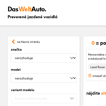
Das
Welt
Auto.
Preverené jazdené vozidlá
0
= po
na hlavnú stránku
značka
Momentálne ni
zredukovať kr
Land Rover
model
zmazať vše
variant modelu
nájdite
al