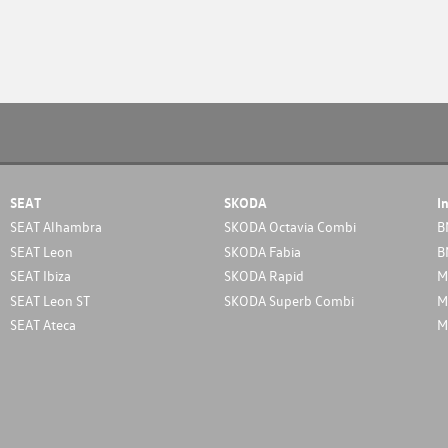
SEAT
SKODA
I
SEAT Alhambra
SKODA Octavia Combi
B
SEAT Leon
SKODA Fabia
B
SEAT Ibiza
SKODA Rapid
M
SEAT Leon ST
SKODA Superb Combi
M
SEAT Ateca
M