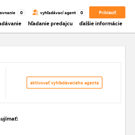
Prihlásiť
ovnanie
0
vyhľadávací agent
0
adávanie
hľadanie predajcu
ďalšie informácie
aktivovať vyhľadávacieho agenta
aujímať: