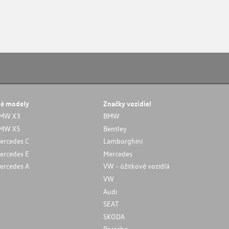
né modely
Značky vozidiel
MW X3
BMW
MW X5
Bentley
ercedes C
Lamborghini
ercedes E
Mercedes
ercedes A
VW - úžitkové vozidlá
VW
Audi
SEAT
SKODA
Porsche