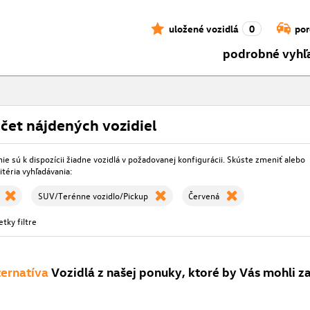
uložené vozidlá
0
por
podrobné vyhľ
čet nájdených vozidiel
e sú k dispozícii žiadne vozidlá v požadovanej konfigurácii. Skúste zmeniť alebo
itéria vyhľadávania:
SUV/Terénne vozidlo/Pickup
Červená
tky filtre
ternatíva
Vozidlá z našej ponuky, ktoré by Vás mohli z