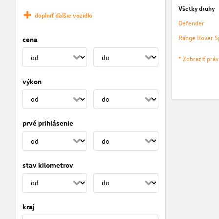
Všetky druhy
doplniť ďalšie vozidlo
Defender
Range Rover S
cena
* Zobraziť prá
výkon
prvé prihlásenie
stav kilometrov
kraj