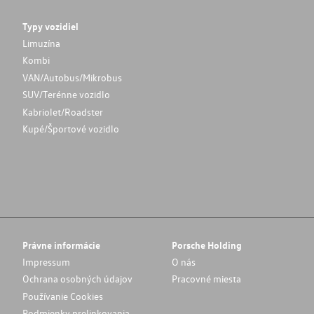
Typy vozidiel
Limuzína
Kombi
VAN/Autobus/Mikrobus
SUV/Terénne vozidlo
Kabriolet/Roadster
Kupé/Športové vozidlo
Právne informácie
Porsche Holding
Impressum
O nás
Ochrana osobných údajov
Pracovné miesta
Používanie Cookies
Podmienky prelinkovania