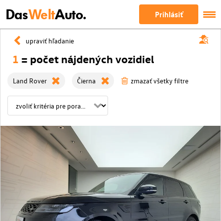
Das
Welt
Auto.
Prihlásiť
upraviť hľadanie
1
= počet nájdených vozidiel
Land Rover
Čierna
zmazať všetky filtre