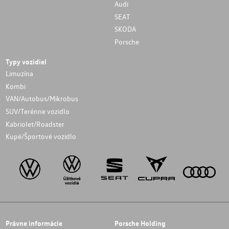
Audi
SEAT
SKODA
Porsche
Typy vozidiel
Limuzína
Kombi
VAN/Autobus/Mikrobus
SUV/Terénne vozidlo
Kabriolet/Roadster
Kupé/Športové vozidlo
Právne informácie
Porsche Holding