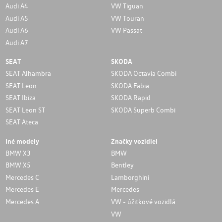
Audi A4
VW Tiguan
Audi A5
VW Touran
Audi A6
VW Passat
Audi A7
SEAT
SKODA
SEAT Alhambra
SKODA Octavia Combi
SEAT Leon
SKODA Fabia
SEAT Ibiza
SKODA Rapid
SEAT Leon ST
SKODA Superb Combi
SEAT Ateca
Iné modely
Značky vozidiel
BMW X3
BMW
BMW X5
Bentley
Mercedes C
Lamborghini
Mercedes E
Mercedes
Mercedes A
VW - úžitkové vozidlá
VW