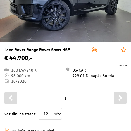
Land Rover Range Rover Sport HSE
€ 44.900,-
8161/10
183 kW/248 K
DS-CAR
98.000 km
929 01 Dunajská Streda
10/2020
1
vozidiel na strane
vytlačiť zoznam vozidiel