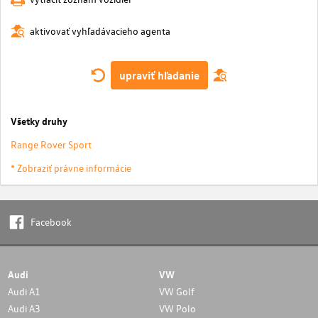
aktivovať vyhľadávacieho agenta
upraviť hľadanie
Všetky druhy
Range Rover Sport
* Zobraziť právne informácie
Facebook
Audi
VW
Audi A1
VW Golf
Audi A3
VW Polo