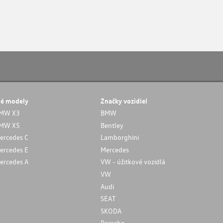
né modely
Značky vozidiel
MW X3
BMW
MW X5
Bentley
ercedes C
Lamborghini
ercedes E
Mercedes
ercedes A
VW - úžitkové vozidlá
VW
Audi
SEAT
SKODA
Porsche