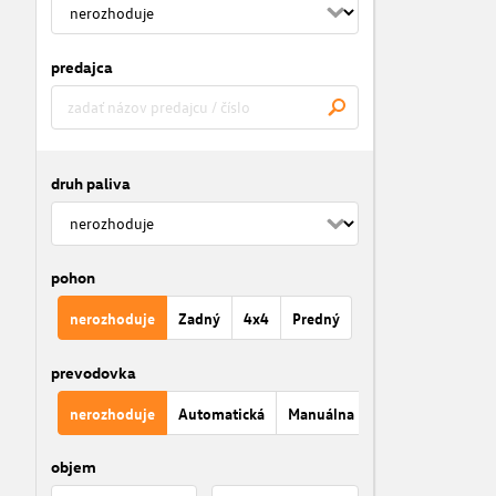
predajca
druh paliva
pohon
nerozhoduje
Zadný
4x4
Predný
prevodovka
nerozhoduje
Automatická
Manuálna
objem