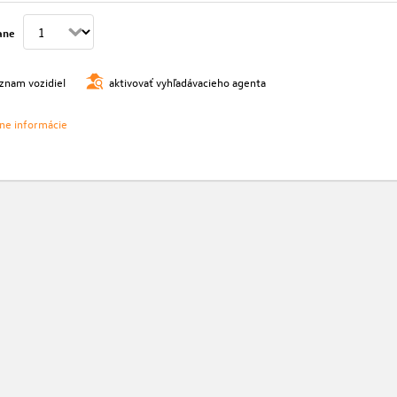
ane
oznam vozidiel
aktivovať vyhľadávacieho agenta
vne informácie