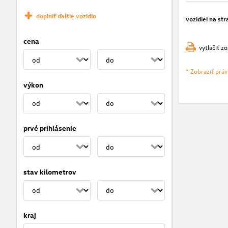
doplniť ďalšie vozidlo
vozidiel na str
cena
vytlačiť z
* Zobraziť prá
výkon
prvé prihlásenie
stav kilometrov
kraj