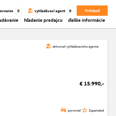
Prihlásiť
ovnanie
0
vyhľadávací agent
0
adávanie
hľadanie predajcu
ďalšie informácie
aktivovať vyhľadávacieho agenta
€ 15.990,-
porovnať
Zapamätať