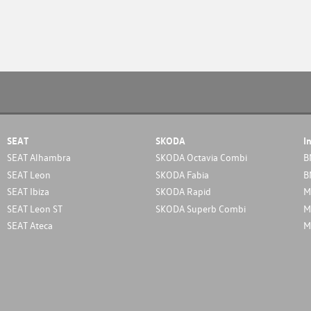
SEAT
SKODA
I
SEAT Alhambra
SKODA Octavia Combi
B
SEAT Leon
SKODA Fabia
B
SEAT Ibiza
SKODA Rapid
M
SEAT Leon ST
SKODA Superb Combi
M
SEAT Ateca
M