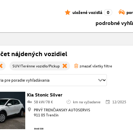
uložené vozidlá
0
por
podrobné vyhľ
čet nájdených vozidiel
SUV/Terénne vozidlo/Pickup
zmazať všetky filtre
Kia Stonic Silver
58 kW/78 K
km na vyžiadanie
12/2025
PRVÝ TRENČIANSKY AUTOSERVIS
911 05 Trenčín
8448/338