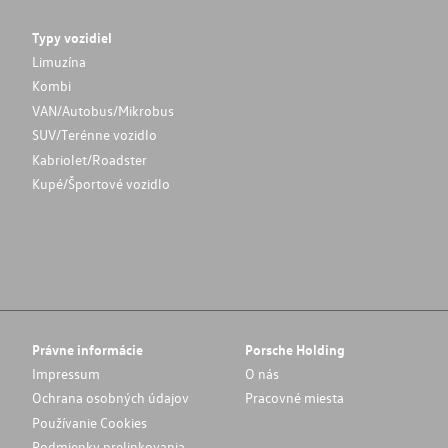
Typy vozidiel
Limuzína
Kombi
VAN/Autobus/Mikrobus
SUV/Terénne vozidlo
Kabriolet/Roadster
Kupé/Športové vozidlo
Právne informácie
Porsche Holding
Impressum
O nás
Ochrana osobných údajov
Pracovné miesta
Používanie Cookies
Podmienky prelinkovania