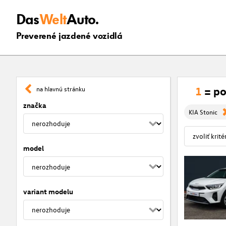
Das
Welt
Auto.
Preverené jazdené vozidlá
1
= po
na hlavnú stránku
značka
KIA Stonic
model
variant modelu