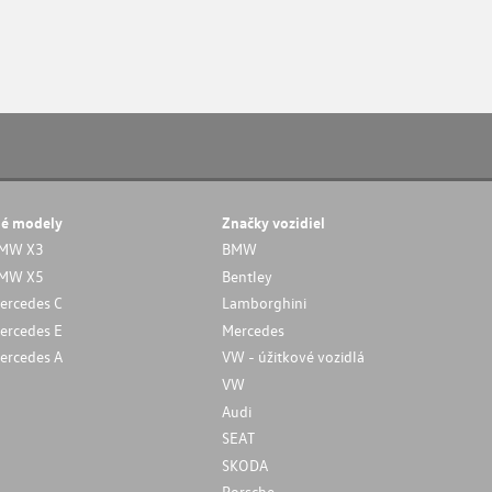
né modely
Značky vozidiel
MW X3
BMW
MW X5
Bentley
ercedes C
Lamborghini
ercedes E
Mercedes
ercedes A
VW - úžitkové vozidlá
VW
Audi
SEAT
SKODA
Porsche