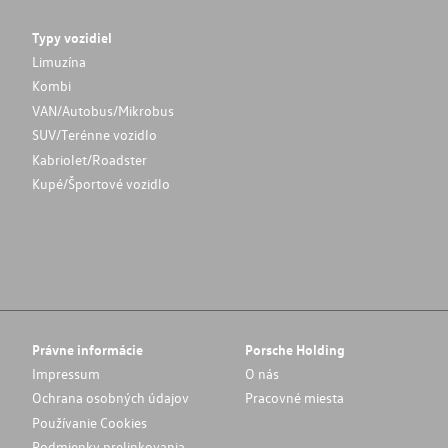
Typy vozidiel
Limuzína
Kombi
VAN/Autobus/Mikrobus
SUV/Terénne vozidlo
Kabriolet/Roadster
Kupé/Športové vozidlo
Právne informácie
Porsche Holding
Impressum
O nás
Ochrana osobných údajov
Pracovné miesta
Používanie Cookies
Podmienky prelinkovania