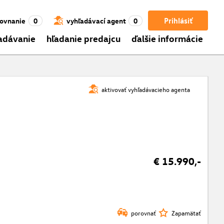
Prihlásiť
ovnanie
0
vyhľadávací agent
0
adávanie
hľadanie predajcu
ďalšie informácie
aktivovať vyhľadávacieho agenta
€ 15.990,-
porovnať
Zapamätať