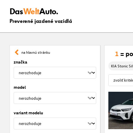
Das
Welt
Auto.
Preverené jazdené vozidlá
1
= po
na hlavnú stránku
značka
KIA Stonic Si
model
variant modelu