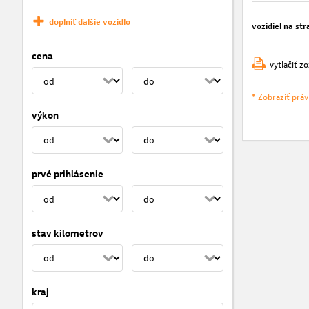
doplniť ďalšie vozidlo
vozidiel na str
cena
vytlačiť z
* Zobraziť prá
výkon
prvé prihlásenie
stav kilometrov
kraj