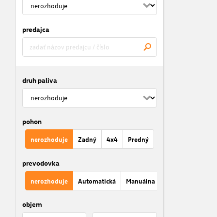
predajca
druh paliva
pohon
nerozhoduje
Zadný
4x4
Predný
prevodovka
nerozhoduje
Automatická
Manuálna
objem