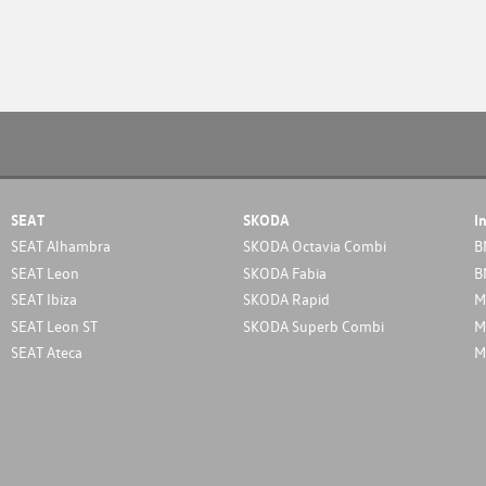
SEAT
SKODA
I
SEAT Alhambra
SKODA Octavia Combi
B
SEAT Leon
SKODA Fabia
B
SEAT Ibiza
SKODA Rapid
M
SEAT Leon ST
SKODA Superb Combi
M
SEAT Ateca
M