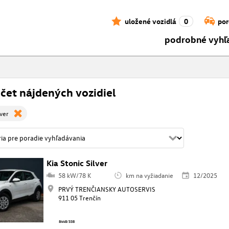
uložené vozidlá
0
por
podrobné vyhľ
čet nájdených vozidiel
lver
Kia Stonic Silver
58 kW/78 K
km na vyžiadanie
12/2025
PRVÝ TRENČIANSKY AUTOSERVIS
911 05 Trenčín
8448/338