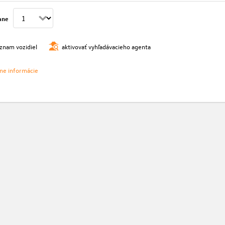
ane
oznam vozidiel
aktivovať vyhľadávacieho agenta
vne informácie