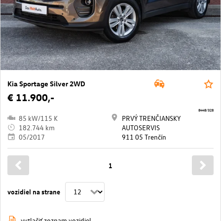
Kia Sportage Silver 2WD
€ 11.900,-
8448/328
85 kW/115 K
PRVÝ TRENČIANSKY
182.744 km
AUTOSERVIS
05/2017
911 05 Trenčín
1
vozidiel na strane
vytlačiť zoznam vozidiel