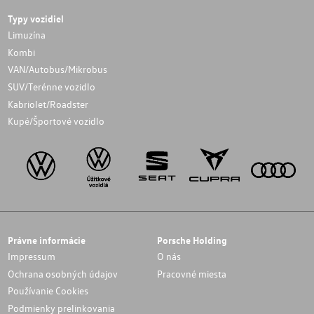
Typy vozidiel
Limuzína
Kombi
VAN/Autobus/Mikrobus
SUV/Terénne vozidlo
Kabriolet/Roadster
Kupé/Športové vozidlo
Právne informácie
Porsche Holding
Impressum
O nás
Ochrana osobných údajov
Pracovné miesta
Používanie Cookies
Podmienky prelinkovania