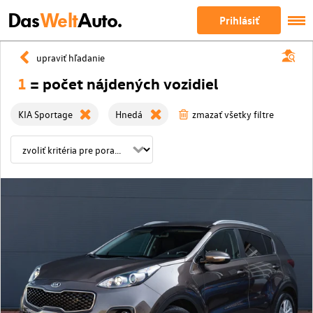
Das
Welt
Auto.
Prihlásiť
upraviť hľadanie
1
= počet nájdených vozidiel
KIA Sportage
Hnedá
zmazať všetky filtre