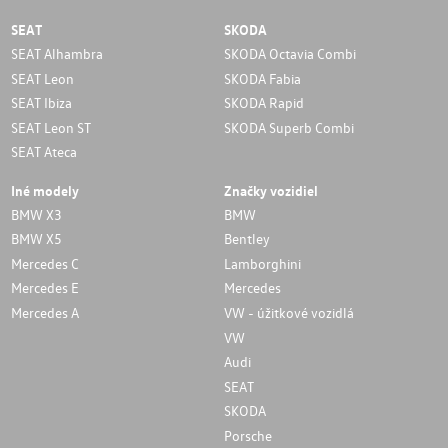
SEAT
SKODA
SEAT Alhambra
SKODA Octavia Combi
SEAT Leon
SKODA Fabia
SEAT Ibiza
SKODA Rapid
SEAT Leon ST
SKODA Superb Combi
SEAT Ateca
Iné modely
Značky vozidiel
BMW X3
BMW
BMW X5
Bentley
Mercedes C
Lamborghini
Mercedes E
Mercedes
Mercedes A
VW - úžitkové vozidlá
VW
Audi
SEAT
SKODA
Porsche