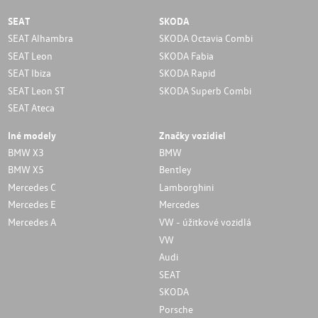
SEAT
SKODA
SEAT Alhambra
SKODA Octavia Combi
SEAT Leon
SKODA Fabia
SEAT Ibiza
SKODA Rapid
SEAT Leon ST
SKODA Superb Combi
SEAT Ateca
Iné modely
Značky vozidiel
BMW X3
BMW
BMW X5
Bentley
Mercedes C
Lamborghini
Mercedes E
Mercedes
Mercedes A
VW - úžitkové vozidlá
VW
Audi
SEAT
SKODA
Porsche