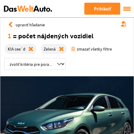
Das
Welt
Auto.
Prihlásiť
upraviť hľadanie
1
= počet nájdených vozidiel
KIA cee`d
Zelená
zmazať všetky filtre