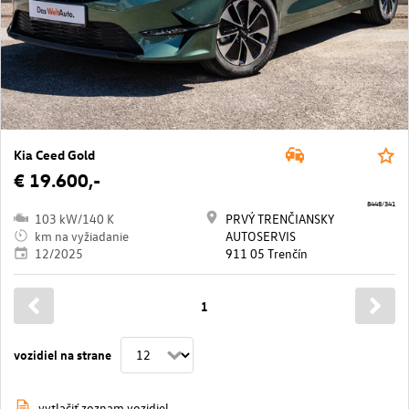
Kia Ceed Gold
€ 19.600,-
8448/341
103 kW/140 K
PRVÝ TRENČIANSKY
km na vyžiadanie
AUTOSERVIS
12/2025
911 05 Trenčín
1
vozidiel na strane
vytlačiť zoznam vozidiel