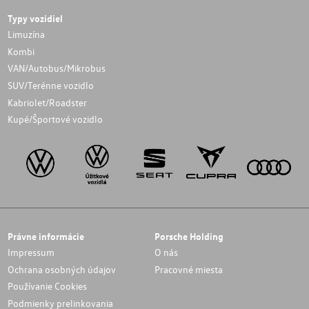
Typy vozidiel
Limuzína
Kombi
VAN/Autobus/Mikrobus
SUV/Terénne vozidlo
Kabriolet/Roadster
Kupé/Športové vozidlo
Právne informácie
Porsche Holding
Impressum
O nás
Ochrana osobných údajov
Pracovné miesta
Používanie Cookies
Podmienky prelinkovania