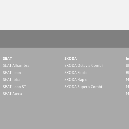
SEAT
SKODA
I
SEAT Alhambra
SKODA Octavia Combi
B
SEAT Leon
SKODA Fabia
B
SEAT Ibiza
SKODA Rapid
M
SEAT Leon ST
SKODA Superb Combi
M
SEAT Ateca
M