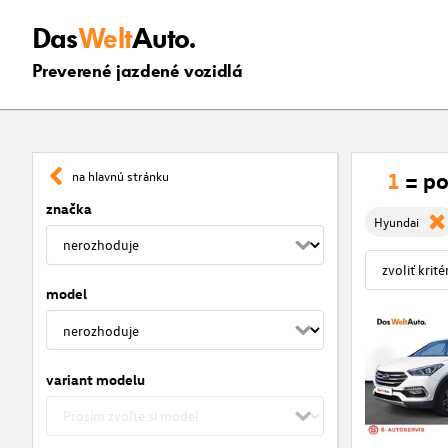
Das
Welt
Auto.
Preverené jazdené vozidlá
1
= po
na hlavnú stránku
značka
Hyundai
model
variant modelu