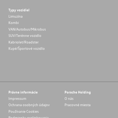
Typy vozidiel
Limuzína
Kombi
VAN/Autobus/Mikrobus
SUV/Terénne vozidlo
Kabriolet/Roadster
Kupé/Športové vozidlo
Právne informácie
Porsche Holding
Impressum
O nás
Ochrana osobných údajov
Pracovné miesta
Používanie Cookies
Podmienky prelinkovania