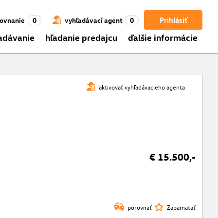
Prihlásiť
ovnanie
0
vyhľadávací agent
0
adávanie
hľadanie predajcu
ďalšie informácie
aktivovať vyhľadávacieho agenta
€ 15.500,-
porovnať
Zapamätať