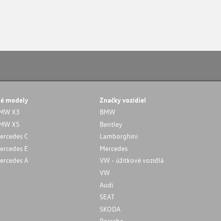
né modely
Značky vozidiel
MW X3
BMW
MW X5
Bentley
ercedes C
Lamborghini
ercedes E
Mercedes
ercedes A
VW - úžitkové vozidlá
VW
Audi
SEAT
SKODA
Porsche