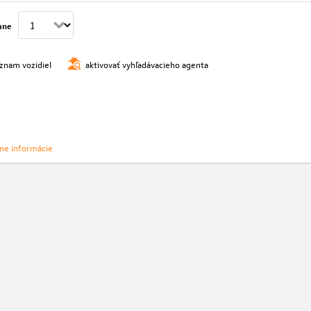
ane
oznam vozidiel
aktivovať vyhľadávacieho agenta
vne informácie