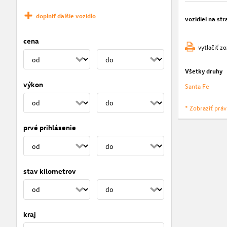
doplniť ďalšie vozidlo
vozidiel na str
cena
vytlačiť z
Všetky druhy
výkon
Santa Fe
* Zobraziť prá
prvé prihlásenie
stav kilometrov
kraj