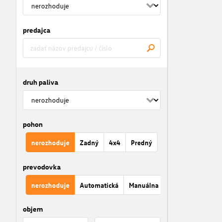
predajca
druh paliva
pohon
nerozhoduje
Zadný
4x4
Predný
prevodovka
nerozhoduje
Automatická
Manuálna
objem