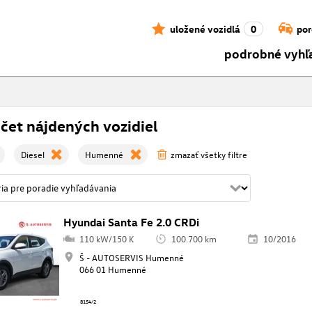
uložené vozidlá
0
por
podrobné vyhľ
čet nájdených vozidiel
Diesel
Humenné
zmazať všetky filtre
Hyundai Santa Fe 2.0 CRDi
110 kW/150 K
100.700 km
10/2016
Š - AUTOSERVIS Humenné
066 01 Humenné
8154/2