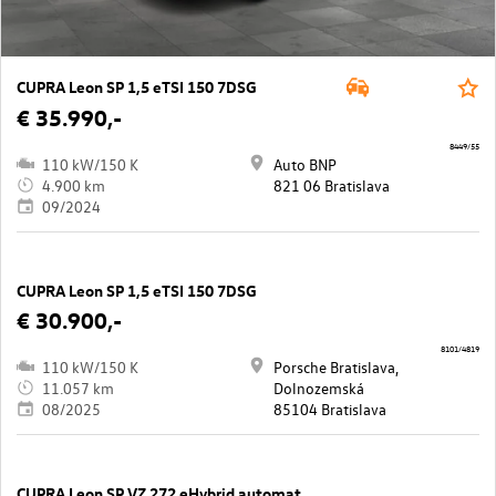
CUPRA Leon SP 1,5 eTSI 150 7DSG
€ 35.990,-
8449/55
110 kW/150 K
Auto BNP
4.900 km
821 06 Bratislava
09/2024
CUPRA Leon SP 1,5 eTSI 150 7DSG
€ 30.900,-
8101/4819
110 kW/150 K
Porsche Bratislava,
11.057 km
Dolnozemská
08/2025
85104 Bratislava
CUPRA Leon SP VZ 272 eHybrid automat