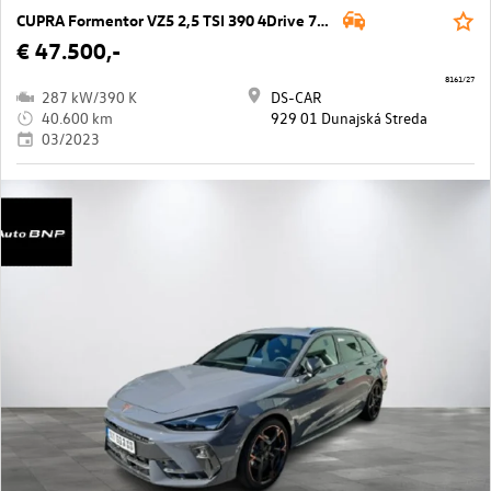
CUPRA Formentor VZ5 2,5 TSI 390 4Drive 7DSG
€ 47.500,-
8161/27
287 kW/390 K
DS-CAR
40.600 km
929 01 Dunajská Streda
03/2023