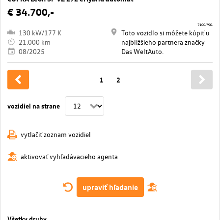
€ 34.700,-
7100/901
130 kW/177 K
Toto vozidlo si môžete kúpiť u
21.000 km
najbližšieho partnera značky
08/2025
Das WeltAuto.
1
2
vozidiel na strane
vytlačiť zoznam vozidiel
aktivovať vyhľadávacieho agenta
upraviť hľadanie
Všetky druhy