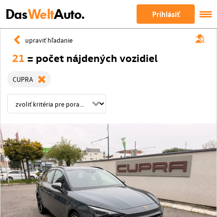
Das
Welt
Auto.
Prihlásiť
upraviť hľadanie
21
= počet nájdených vozidiel
CUPRA