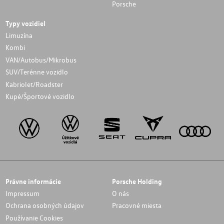
Porsche
Typy vozidiel
Limuzína
Kombi
VAN/Autobus/Mikrobus
SUV/Terénne vozidlo
Kabriolet/Roadster
Kupé/Športové vozidlo
Právne informácie
Porsche Holding
Impressum
O nás
Ochrana osobných údajov
Pracovné miesta
Používanie Cookies