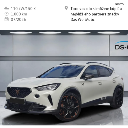
7100/996
110 kW/150 K
Toto vozidlo si môžete kúpiť u
1.000 km
najbližšieho partnera značky
07/2026
Das WeltAuto.