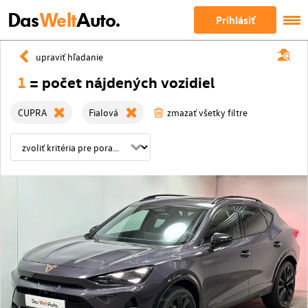
Das
Welt
Auto.
Prihlásiť
upraviť hľadanie
1
= počet nájdených vozidiel
CUPRA
Fialová
zmazať všetky filtre