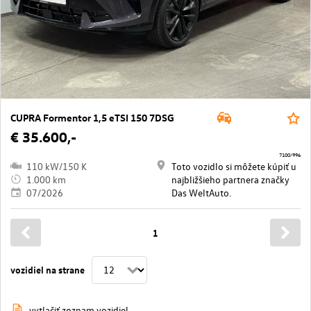
CUPRA Formentor 1,5 eTSI 150 7DSG
€ 35.600,-
7100/996
110 kW/150 K
Toto vozidlo si môžete kúpiť u
1.000 km
najbližšieho partnera značky
07/2026
Das WeltAuto.
1
vozidiel na strane
vytlačiť zoznam vozidiel