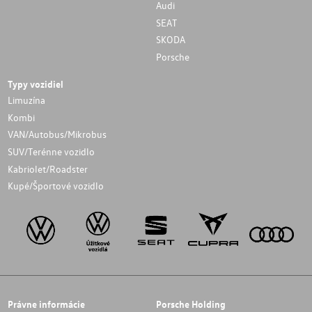
Audi
SEAT
SKODA
Porsche
Typy vozidiel
Limuzína
Kombi
VAN/Autobus/Mikrobus
SUV/Terénne vozidlo
Kabriolet/Roadster
Kupé/Športové vozidlo
Právne informácie
Porsche Holding