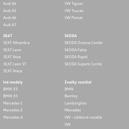
Audi A4
VW Tiguan
Audi A5
VW Touran
Audi A6
VW Passat
Audi A7
SEAT
SKODA
SEAT Alhambra
SKODA Octavia Combi
SEAT Leon
SKODA Fabia
SEAT Ibiza
SKODA Rapid
SEAT Leon ST
SKODA Superb Combi
SEAT Ateca
Iné modely
Značky vozidiel
BMW X3
BMW
BMW X5
Bentley
Mercedes C
Lamborghini
Mercedes E
Mercedes
Mercedes A
VW - úžitkové vozidlá
VW