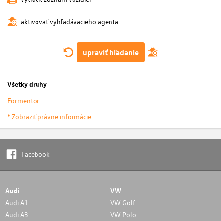
aktivovať vyhľadávacieho agenta
upraviť hľadanie
Všetky druhy
Formentor
* Zobraziť právne informácie
Facebook
Audi
VW
Audi A1
VW Golf
Audi A3
VW Polo