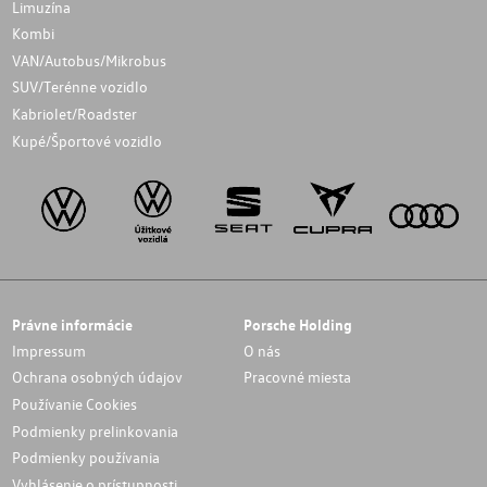
Limuzína
Kombi
VAN/Autobus/Mikrobus
SUV/Terénne vozidlo
Kabriolet/Roadster
Kupé/Športové vozidlo
Právne informácie
Porsche Holding
Impressum
O nás
Ochrana osobných údajov
Pracovné miesta
Používanie Cookies
Podmienky prelinkovania
Podmienky používania
Vyhlásenie o prístupnosti