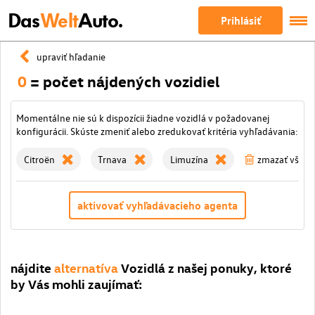
Das
Welt
Auto.
Prihlásiť
upraviť hľadanie
0
= počet nájdených vozidiel
Momentálne nie sú k dispozícii žiadne vozidlá v požadovanej
konfigurácii. Skúste zmeniť alebo zredukovať kritéria vyhľadávania:
Citroën
Trnava
Limuzína
zmazať všetky 
aktivovať vyhľadávacieho agenta
nájdite
alternatíva
Vozidlá z našej ponuky, ktoré
by Vás mohli zaujímať: