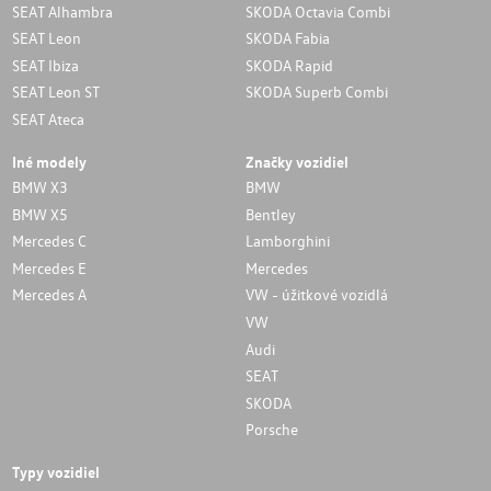
SEAT Alhambra
SKODA Octavia Combi
SEAT Leon
SKODA Fabia
SEAT Ibiza
SKODA Rapid
SEAT Leon ST
SKODA Superb Combi
SEAT Ateca
Iné modely
Značky vozidiel
BMW X3
BMW
BMW X5
Bentley
Mercedes C
Lamborghini
Mercedes E
Mercedes
Mercedes A
VW - úžitkové vozidlá
VW
Audi
SEAT
SKODA
Porsche
Typy vozidiel