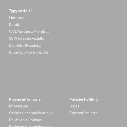
Typy vozidiel
Limuzína
Kombi
VAN/Autobus/Mikrobus
SUV/Terénne vozidlo
Kabriolet/Roadster
Kupé/Športové vozidlo
Právne informácie
Porsche Holding
Impressum
O nás
Ochrana osobných údajov
Pracovné miesta
Používanie Cookies
Podmienky prelinkovania