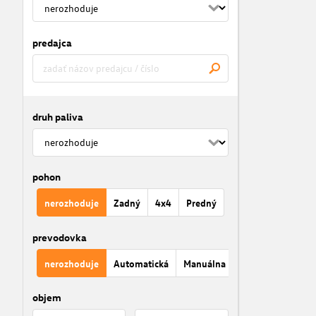
predajca
druh paliva
pohon
nerozhoduje
Zadný
4x4
Predný
prevodovka
nerozhoduje
Automatická
Manuálna
objem