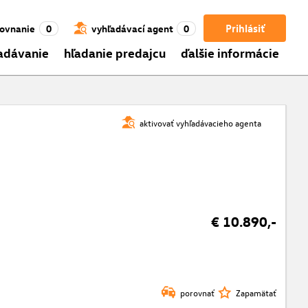
Prihlásiť
ovnanie
0
vyhľadávací agent
0
adávanie
hľadanie predajcu
ďalšie informácie
aktivovať vyhľadávacieho agenta
€ 10.890,-
porovnať
Zapamätať