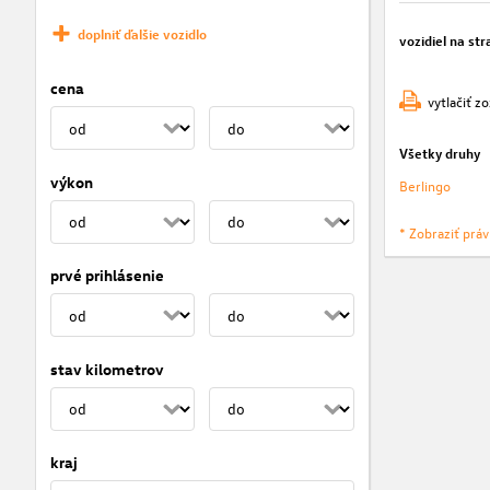
doplniť ďalšie vozidlo
vozidiel na str
cena
vytlačiť z
Všetky druhy
výkon
Berlingo
* Zobraziť prá
prvé prihlásenie
stav kilometrov
kraj