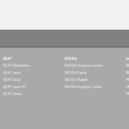
SEAT
SKODA
I
SEAT Alhambra
SKODA Octavia Combi
B
SEAT Leon
SKODA Fabia
B
SEAT Ibiza
SKODA Rapid
M
SEAT Leon ST
SKODA Superb Combi
M
SEAT Ateca
M