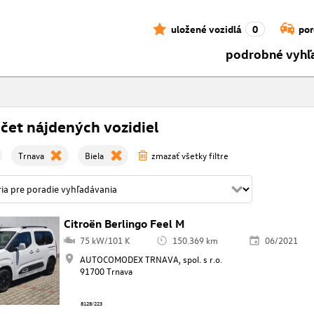
uložené vozidlá
0
por
podrobné vyhľ
čet nájdených vozidiel
Trnava
Biela
zmazať všetky filtre
Citroën Berlingo Feel M
75 kW/101 K
150.369 km
06/2021
AUTOCOMODEX TRNAVA, spol. s r.o.
91700 Trnava
8128/223