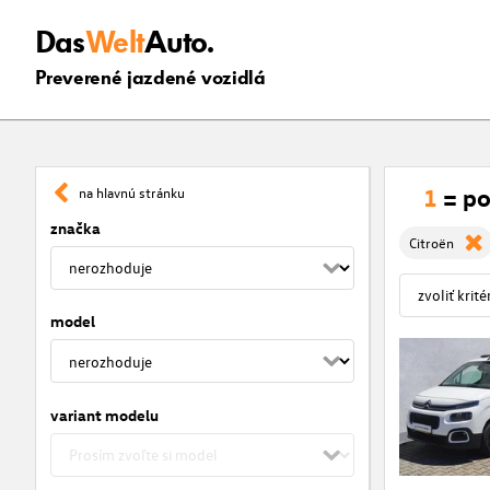
Das
Welt
Auto.
Preverené jazdené vozidlá
1
= po
na hlavnú stránku
značka
Citroën
model
variant modelu