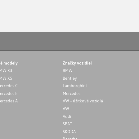
né modely
Značky vozidiel
MW X3
BMW
MW X5
Bentley
ercedes C
Lamborghini
ercedes E
Mercedes
ercedes A
VW - úžitkové vozidlá
VW
Audi
SEAT
SKODA
Porsche