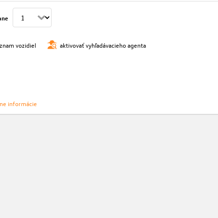
ane
oznam vozidiel
aktivovať vyhľadávacieho agenta
vne informácie