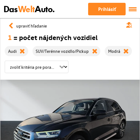
Das
Welt
Auto.
Prihlásiť
upraviť hľadanie
1
= počet nájdených vozidiel
Audi
SUV/Terénne vozidlo/Pickup
Modrá