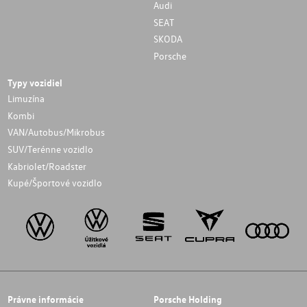
Audi
SEAT
SKODA
Porsche
Typy vozidiel
Limuzína
Kombi
VAN/Autobus/Mikrobus
SUV/Terénne vozidlo
Kabriolet/Roadster
Kupé/Športové vozidlo
Právne informácie
Porsche Holding