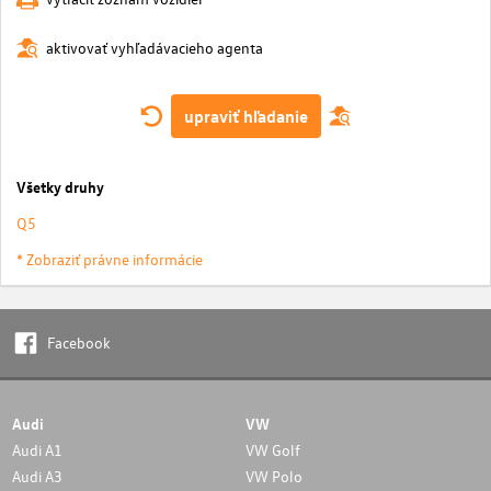
aktivovať vyhľadávacieho agenta
upraviť hľadanie
Všetky druhy
Q5
* Zobraziť právne informácie
Facebook
Audi
VW
Audi A1
VW Golf
Audi A3
VW Polo