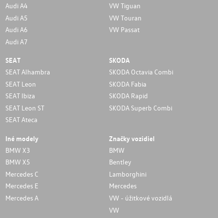
Audi A4
VW Tiguan
Audi A5
VW Touran
Audi A6
VW Passat
Audi A7
SEAT
SKODA
SEAT Alhambra
SKODA Octavia Combi
SEAT Leon
SKODA Fabia
SEAT Ibiza
SKODA Rapid
SEAT Leon ST
SKODA Superb Combi
SEAT Ateca
Iné modely
Značky vozidiel
BMW X3
BMW
BMW X5
Bentley
Mercedes C
Lamborghini
Mercedes E
Mercedes
Mercedes A
VW - úžitkové vozidlá
VW