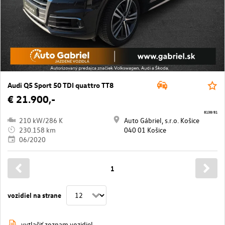
Audi Q5 Sport 50 TDI quattro TT8
€ 21.900,-
8138/81
210 kW/286 K
Auto Gábriel, s.r.o. Košice
230.158 km
040 01 Košice
06/2020
1
vozidiel na strane
vytlačiť zoznam vozidiel