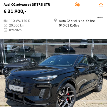
Audi Q2 advanced 35 TFSI STR
€ 31.900,-
8138/41
110 kW/150 K
Auto Gábriel, s.r.o. Košice
20.000 km
040 01 Košice
09/2025