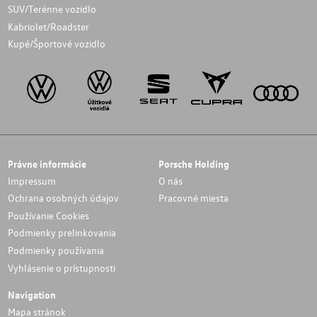
SUV/Terénne vozidlo
Kabriolet/Roadster
Kupé/Športové vozidlo
Právne informácie
Porsche Holding
Impressum
O nás
Ochrana osobných údajov
Pracovné miesta
Používanie Cookies
Podmienky prelinkovania
Podmienky používania
Vyhlásenie o prístupnosti
Navigation
Mapa stránok