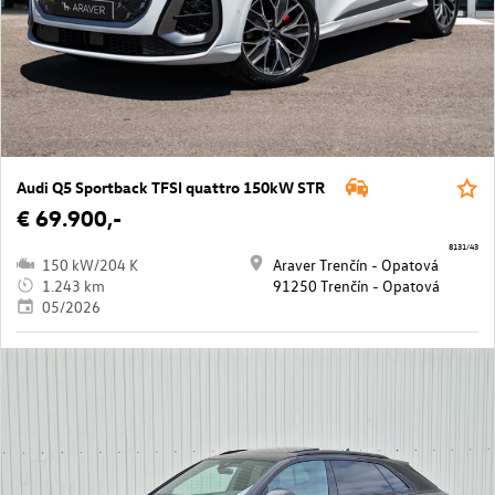
Audi Q5 Sportback TFSI quattro 150kW STR
€ 69.900,-
8131/43
150 kW/204 K
Araver Trenčín - Opatová
1.243 km
91250 Trenčín - Opatová
05/2026