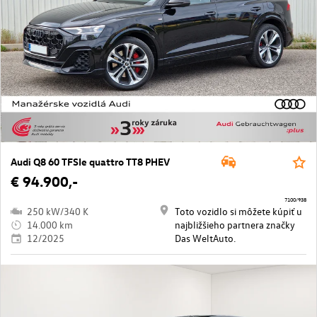
Audi Q8 60 TFSIe quattro TT8 PHEV
€ 94.900,-
7100/938
250 kW/340 K
Toto vozidlo si môžete kúpiť u
14.000 km
najbližšieho partnera značky
12/2025
Das WeltAuto.