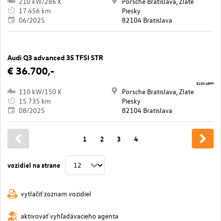
210 kW/286 K
Porsche Bratislava, Zlate
17.456 km
Piesky
06/2025
82104 Bratislava
Audi Q3 advanced 35 TFSI STR
€ 36.700,-
8135/6899
110 kW/150 K
Porsche Bratislava, Zlate
15.735 km
Piesky
08/2025
82104 Bratislava
1
2
3
4
vozidiel na strane
vytlačiť zoznam vozidiel
aktivovať vyhľadávacieho agenta