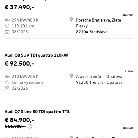
€ 37.490,-
8135/7069
294 kW/400 K
Porsche Bratislava, Zlate
113.101 km
Piesky
08/2023
82104 Bratislava
Audi Q8 SUV TDI quattro 210kW
€ 92.500,-
8131/46
210 kW/286 K
Araver Trenčín - Opatová
km na vyžiadanie
91250 Trenčín - Opatová
02/2026
Audi Q7 S line 50 TDI quattro TT8
€ 84.900,-
€ 86.900,-
i
8135/6638