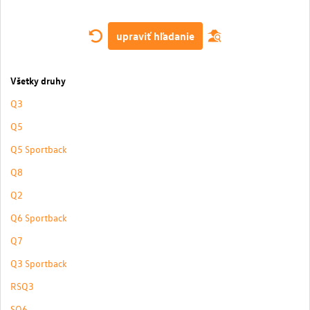
upraviť hľadanie
Všetky druhy
Q3
Q5
Q5 Sportback
Q8
Q2
Q6 Sportback
Q7
Q3 Sportback
RSQ3
SQ6