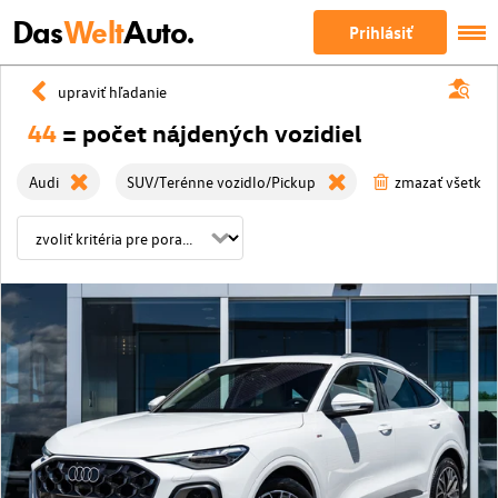
Das
Welt
Auto.
Prihlásiť
upraviť hľadanie
44
= počet nájdených vozidiel
Audi
SUV/Terénne vozidlo/Pickup
zmazať všetky f