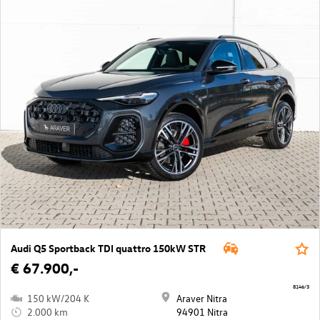
Audi Q5 Sportback TDI quattro 150kW STR
€ 67.900,-
8146/3
150 kW/204 K
Araver Nitra
2.000 km
94901 Nitra