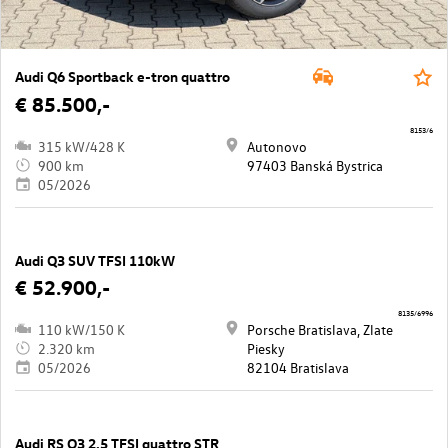
Audi Q6 Sportback e-tron quattro
€ 85.500,-
8153/6
315 kW/428 K
Autonovo
900 km
97403 Banská Bystrica
05/2026
Audi Q3 SUV TFSI 110kW
€ 52.900,-
8135/6996
110 kW/150 K
Porsche Bratislava, Zlate
2.320 km
Piesky
05/2026
82104 Bratislava
Audi RS Q3 2.5 TFSI quattro STR