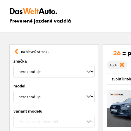
Das
Welt
Auto.
Preverené jazdené vozidlá
26
= 
na hlavnú stránku
značka
Audi
model
variant modelu