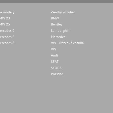
né modely
Značky vozidiel
MW X3
BMW
MW X5
Bentley
ercedes C
Lamborghini
ercedes E
Mercedes
ercedes A
VW - úžitkové vozidlá
VW
Audi
SEAT
SKODA
Porsche