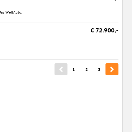
 Das WeltAuto.
€ 72.900,-
1
2
3