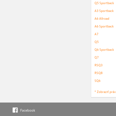
Q5 Sportback
A3 Sportback
A6 Allroad
A6 Sportback
A7
Q5
Q6 Sportback
Q7
RSQ3
RSQ8
SQ6
* Zobraziť prá
Facebook