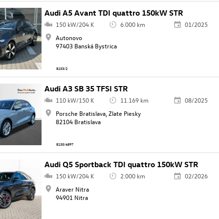
Audi A5 Avant TDI quattro 150kW STR
150 kW/204 K
6.000 km
01/2025
Autonovo
97403 Banská Bystrica
8153/2
Audi A3 SB 35 TFSI STR
110 kW/150 K
11.169 km
08/2025
Porsche Bratislava, Zlate Piesky
82104 Bratislava
8135/6897
Audi Q5 Sportback TDI quattro 150kW STR
150 kW/204 K
2.000 km
02/2026
Araver Nitra
94901 Nitra