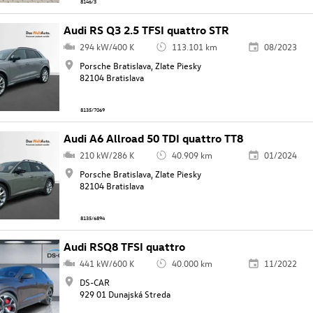
8146/3
Audi RS Q3 2.5 TFSI quattro STR
294 kW/400 K
113.101 km
08/2023
Porsche Bratislava, Zlate Piesky
82104 Bratislava
8135/7069
Audi A6 Allroad 50 TDI quattro TT8
210 kW/286 K
40.909 km
01/2024
Porsche Bratislava, Zlate Piesky
82104 Bratislava
8135/6894
Audi RSQ8 TFSI quattro
441 kW/600 K
40.000 km
11/2022
DS-CAR
929 01 Dunajská Streda