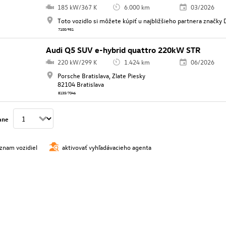
185 kW/367 K
6.000 km
03/2026
Toto vozidlo si môžete kúpiť u najbližšieho partnera značky
7100/951
Audi Q5 SUV e-hybrid quattro 220kW STR
220 kW/299 K
1.424 km
06/2026
Porsche Bratislava, Zlate Piesky
82104 Bratislava
8135/7046
ane
oznam vozidiel
aktivovať vyhľadávacieho agenta