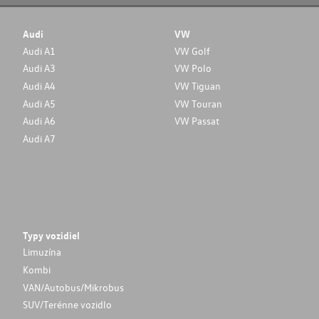
Audi
VW
Audi A1
VW Golf
Audi A3
VW Polo
Audi A4
VW Tiguan
Audi A5
VW Touran
Audi A6
VW Passat
Audi A7
Typy vozidiel
Limuzína
Kombi
VAN/Autobus/Mikrobus
SUV/Terénne vozidlo