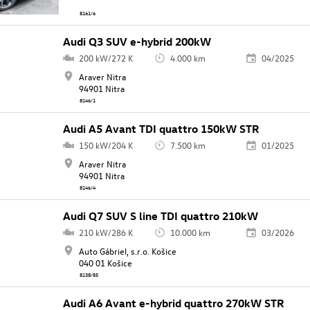
8161/6
Audi Q3 SUV e-hybrid 200kW
200 kW/272 K
4.000 km
04/2025
Araver Nitra
94901 Nitra
8146/1
Audi A5 Avant TDI quattro 150kW STR
150 kW/204 K
7.500 km
01/2025
Araver Nitra
94901 Nitra
8146/4
Audi Q7 SUV S line TDI quattro 210kW
210 kW/286 K
10.000 km
03/2026
Auto Gábriel, s.r.o. Košice
040 01 Košice
8138/85
Audi A6 Avant e-hybrid quattro 270kW STR