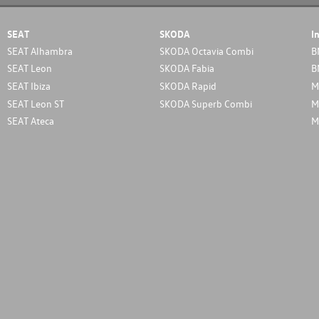
SEAT
SKODA
I
SEAT Alhambra
SKODA Octavia Combi
B
SEAT Leon
SKODA Fabia
B
SEAT Ibiza
SKODA Rapid
M
SEAT Leon ST
SKODA Superb Combi
M
SEAT Ateca
M