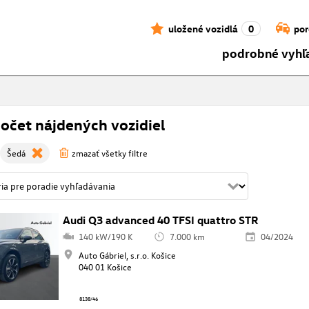
uložené vozidlá
0
por
podrobné vyhľ
počet nájdených vozidiel
Šedá
zmazať všetky filtre
Audi Q3 advanced 40 TFSI quattro STR
140 kW/190 K
7.000 km
04/2024
Auto Gábriel, s.r.o. Košice
040 01 Košice
8138/46