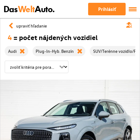
Das
Welt
Auto.
Prihlásiť
upraviť hľadanie
4
= počet nájdených vozidiel
Audi
Plug-In-Hyb. Benzín
SUV/Terénne vozidlo/Pic