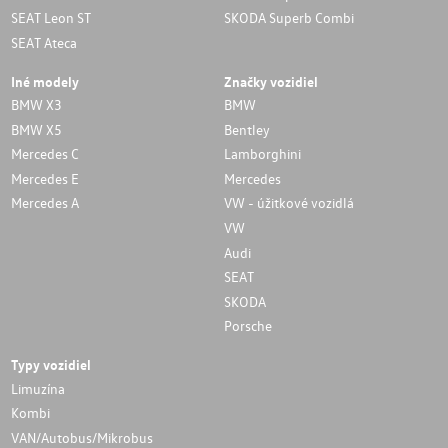
SEAT Leon ST
SKODA Superb Combi
SEAT Ateca
Iné modely
Značky vozidiel
BMW X3
BMW
BMW X5
Bentley
Mercedes C
Lamborghini
Mercedes E
Mercedes
Mercedes A
VW - úžitkové vozidlá
VW
Audi
SEAT
SKODA
Porsche
Typy vozidiel
Limuzína
Kombi
VAN/Autobus/Mikrobus