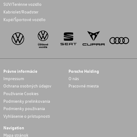
SUV/Terénne vozidlo
Kabriolet/Roadster
Kupé/Športové vozidlo
Právne informácie
Porsche Holding
Impressum
O nás
Ochrana osobných údajov
Pracovné miesta
Používanie Cookies
Podmienky prelinkovania
Podmienky používania
Vyhlásenie o prístupnosti
Navigation
Mapa stránok