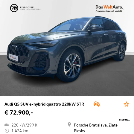
Audi Q5 SUV e-hybrid quattro 220kW STR
€ 72.900,-
8135/7046
220 kW/299 K
Porsche Bratislava, Zlate
1.424 km
Piesky