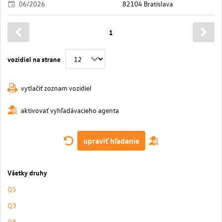
06/2026
82104 Bratislava
1
vozidiel na strane
vytlačiť zoznam vozidiel
aktivovať vyhľadávacieho agenta
upraviť hľadanie
Všetky druhy
Q5
Q3
Q8