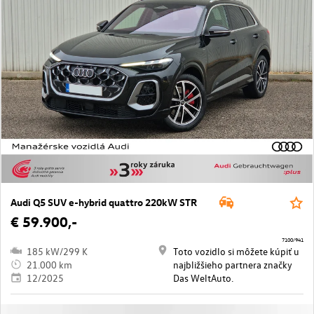
Audi Q5 SUV e-hybrid quattro 220kW STR
€ 59.900,-
7100/941
185 kW/299 K
Toto vozidlo si môžete kúpiť u
21.000 km
najbližšieho partnera značky
12/2025
Das WeltAuto.