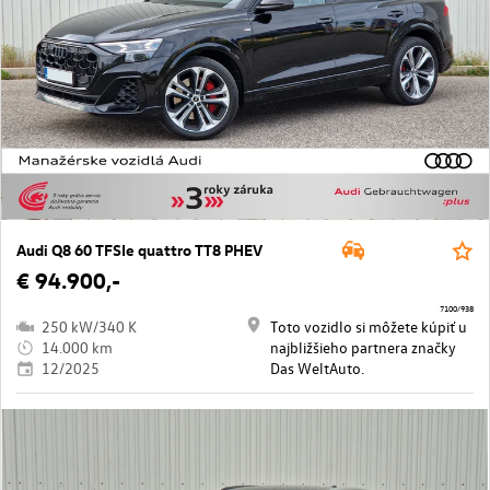
Audi Q8 60 TFSIe quattro TT8 PHEV
€ 94.900,-
7100/938
250 kW/340 K
Toto vozidlo si môžete kúpiť u
14.000 km
najbližšieho partnera značky
12/2025
Das WeltAuto.