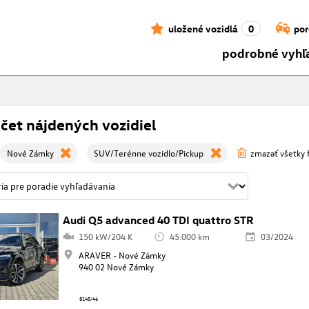
uložené vozidlá
0
por
podrobné vyhľ
čet nájdených vozidiel
Nové Zámky
SUV/Terénne vozidlo/Pickup
zmazať všetky f
Audi Q5 advanced 40 TDI quattro STR
150 kW/204 K
45.000 km
03/2024
ARAVER - Nové Zámky
940 02 Nové Zámky
8145/46