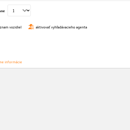
ane
oznam vozidiel
aktivovať vyhľadávacieho agenta
vne informácie