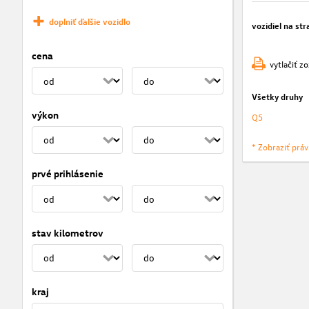
doplniť ďalšie vozidlo
vozidiel na str
cena
vytlačiť z
Všetky druhy
výkon
Q5
* Zobraziť prá
prvé prihlásenie
stav kilometrov
kraj