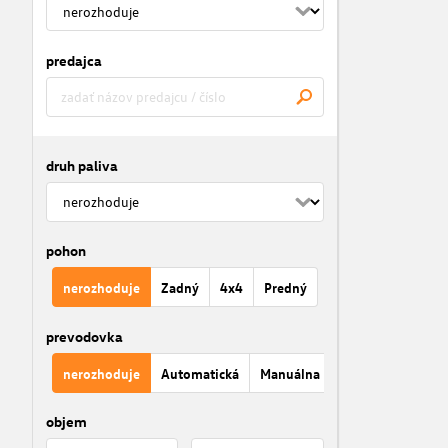
predajca
druh paliva
pohon
nerozhoduje
Zadný
4x4
Predný
prevodovka
nerozhoduje
Automatická
Manuálna
objem