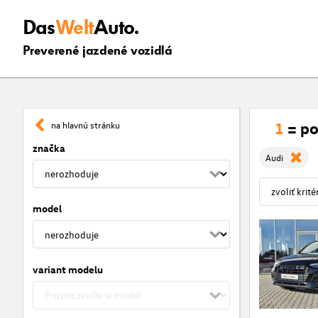
Das
Welt
Auto.
Preverené jazdené vozidlá
1
= po
na hlavnú stránku
značka
Audi
model
variant modelu