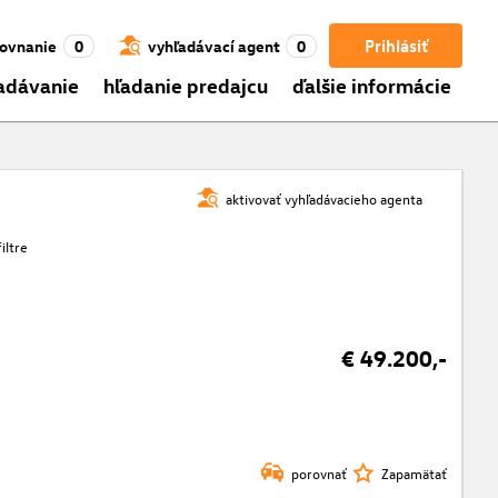
Prihlásiť
ovnanie
0
vyhľadávací agent
0
adávanie
hľadanie predajcu
ďalšie informácie
aktivovať vyhľadávacieho agenta
iltre
€ 49.200,-
porovnať
Zapamätať