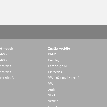
né modely
Značky vozidiel
MW X3
BMW
MW X5
Bentley
ercedes C
Lamborghini
ercedes E
Mercedes
ercedes A
VW - úžitkové vozidlá
VW
Audi
SEAT
SKODA
Porsche