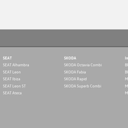
SEAT
SKODA
I
SEAT Alhambra
SKODA Octavia Combi
B
SEAT Leon
SKODA Fabia
B
SEAT Ibiza
SKODA Rapid
M
SEAT Leon ST
SKODA Superb Combi
M
SEAT Ateca
M