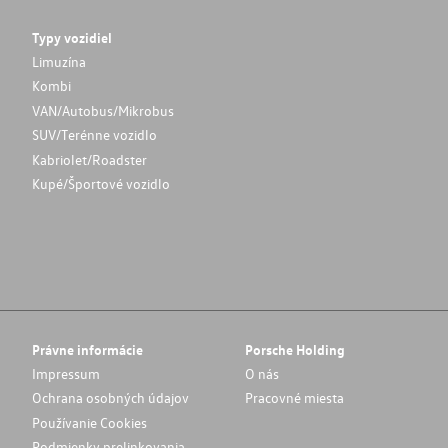
Typy vozidiel
Limuzína
Kombi
VAN/Autobus/Mikrobus
SUV/Terénne vozidlo
Kabriolet/Roadster
Kupé/Športové vozidlo
Právne informácie
Porsche Holding
Impressum
O nás
Ochrana osobných údajov
Pracovné miesta
Používanie Cookies
Podmienky prelinkovania