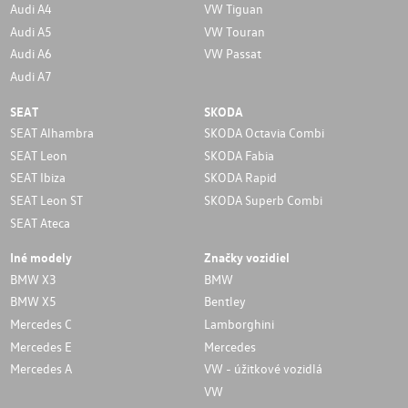
Audi A4
VW Tiguan
Audi A5
VW Touran
Audi A6
VW Passat
Audi A7
SEAT
SKODA
SEAT Alhambra
SKODA Octavia Combi
SEAT Leon
SKODA Fabia
SEAT Ibiza
SKODA Rapid
SEAT Leon ST
SKODA Superb Combi
SEAT Ateca
Iné modely
Značky vozidiel
BMW X3
BMW
BMW X5
Bentley
Mercedes C
Lamborghini
Mercedes E
Mercedes
Mercedes A
VW - úžitkové vozidlá
VW