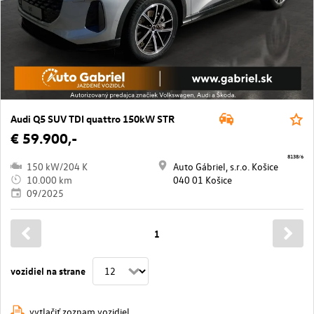
Audi Q5 SUV TDI quattro 150kW STR
€ 59.900,-
8138/6
150 kW/204 K
Auto Gábriel, s.r.o. Košice
10.000 km
040 01 Košice
09/2025
1
vozidiel na strane
vytlačiť zoznam vozidiel