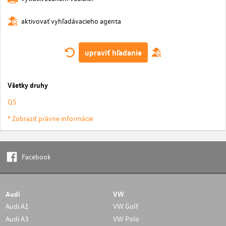
aktivovať vyhľadávacieho agenta
upraviť hľadanie
Všetky druhy
Q5
* Zobraziť právne informácie
Facebook
Audi
VW
Audi A1
VW Golf
Audi A3
VW Polo