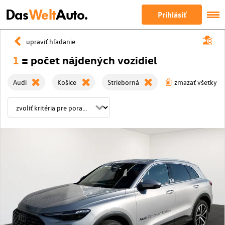
Das
Welt
Auto.
Prihlásiť
upraviť hľadanie
1
= počet nájdených vozidiel
Audi
Košice
Strieborná
zmazať všetky fil