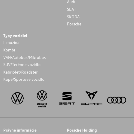
Audi
SEAT
SKODA
Porsche
Typy vozidiel
Limuzína
Kombi
VAN/Autobus/Mikrobus
SUV/Terénne vozidlo
Kabriolet/Roadster
Kupé/Športové vozidlo
Právne informácie
Porsche Holding