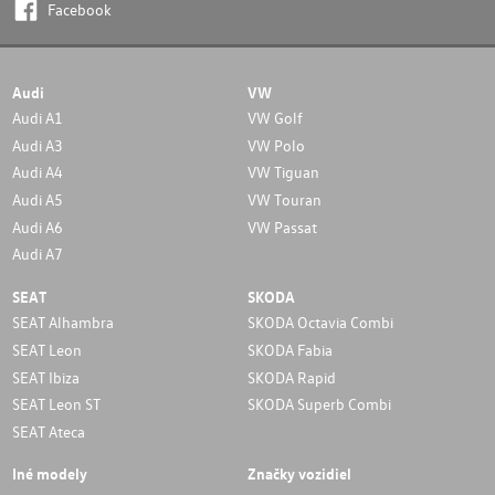
Facebook
Audi
VW
Audi A1
VW Golf
Audi A3
VW Polo
Audi A4
VW Tiguan
Audi A5
VW Touran
Audi A6
VW Passat
Audi A7
SEAT
SKODA
SEAT Alhambra
SKODA Octavia Combi
SEAT Leon
SKODA Fabia
SEAT Ibiza
SKODA Rapid
SEAT Leon ST
SKODA Superb Combi
SEAT Ateca
Iné modely
Značky vozidiel