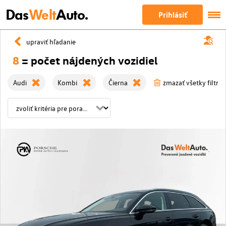
Das
Welt
Auto.
Prihlásiť
upraviť hľadanie
8
= počet nájdených vozidiel
Audi
Kombi
Čierna
zmazať všetky filtre