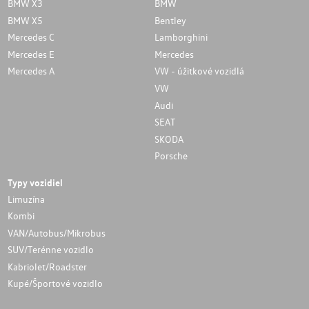
BMW X3
BMW
BMW X5
Bentley
Mercedes C
Lamborghini
Mercedes E
Mercedes
Mercedes A
VW - úžitkové vozidlá
VW
Audi
SEAT
SKODA
Porsche
Typy vozidiel
Limuzína
Kombi
VAN/Autobus/Mikrobus
SUV/Terénne vozidlo
Kabriolet/Roadster
Kupé/Športové vozidlo