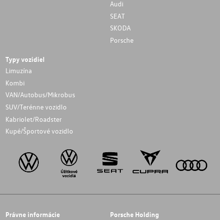
Audi
SEAT
SKODA
Porsche
Typy vozidiel
Limuzína
Kombi
VAN/Autobus/Mikrobus
SUV/Terénne vozidlo
Kabriolet/Roadster
Kupé/Športové vozidlo
Právne informácie
Porsche Holding