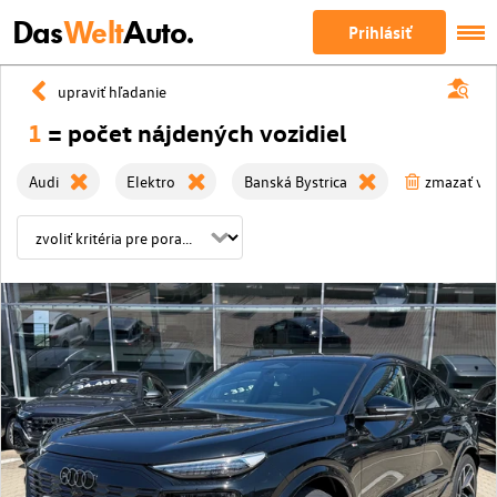
Das
Welt
Auto.
Prihlásiť
upraviť hľadanie
1
= počet nájdených vozidiel
Audi
Elektro
Banská Bystrica
zmazať všet