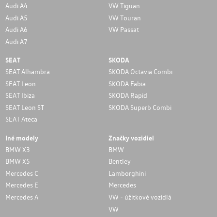
Audi A4
VW Tiguan
Audi A5
VW Touran
Audi A6
VW Passat
Audi A7
SEAT
SKODA
SEAT Alhambra
SKODA Octavia Combi
SEAT Leon
SKODA Fabia
SEAT Ibiza
SKODA Rapid
SEAT Leon ST
SKODA Superb Combi
SEAT Ateca
Iné modely
Značky vozidiel
BMW X3
BMW
BMW X5
Bentley
Mercedes C
Lamborghini
Mercedes E
Mercedes
Mercedes A
VW - úžitkové vozidlá
VW