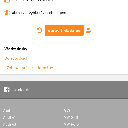
aktivovať vyhľadávacieho agenta
upraviť hľadanie
Všetky druhy
Q6 Sportback
* Zobraziť právne informácie
Facebook
Audi
VW
Audi A1
VW Golf
Audi A3
VW Polo