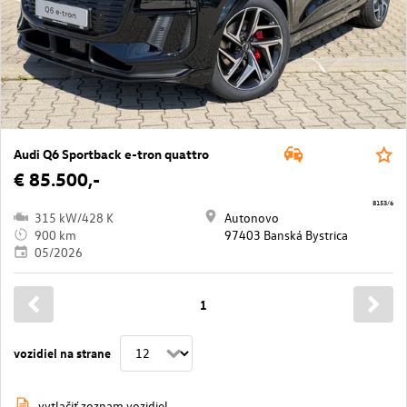
Audi Q6 Sportback e-tron quattro
€ 85.500,-
8153/6
315 kW/428 K
Autonovo
900 km
97403 Banská Bystrica
05/2026
1
vozidiel na strane
vytlačiť zoznam vozidiel