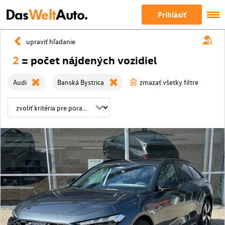
Das
Welt
Auto.
Prihlásiť
upraviť hľadanie
2
= počet nájdených vozidiel
Audi
Banská Bystrica
zmazať všetky filtre