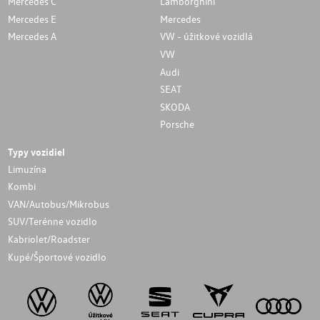
Mercedes C
Lamborghini
Mercedes E
Mercedes
Mercedes A
VW - úžitkové vozidlá
VW
Audi
SEAT
SKODA
Porsche
Typy vozidiel
Limuzína
Kombi
VAN/Autobus/Mikrobus
SUV/Terénne vozidlo
Kabriolet/Roadster
Kupé/Športové vozidlo