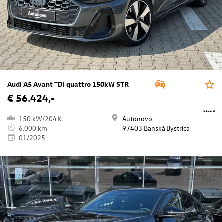
Audi A5 Avant TDI quattro 150kW STR
€ 56.424,-
8153/2
150 kW/204 K
Autonovo
6.000 km
97403 Banská Bystrica
01/2025