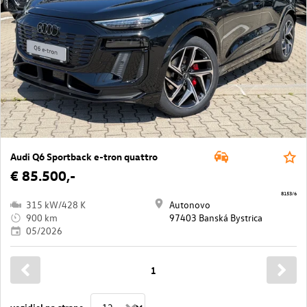
Audi Q6 Sportback e-tron quattro
€ 85.500,-
8153/6
315 kW/428 K
Autonovo
900 km
97403 Banská Bystrica
05/2026
1
vozidiel na strane