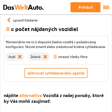
Das
Welt
Auto.
Prihlásiť
upraviť hľadanie
0
= počet nájdených vozidiel
Momentálne nie sú k dispozícii žiadne vozidlá v požadovanej
konfigurácii. Skúste zmeniť alebo zredukovať kritéria vyhľadávania:
Audi
Zelená
zmazať všetky filtre
aktivovať vyhľadávacieho agenta
nájdite
alternatíva
Vozidlá z našej ponuky, ktoré
by Vás mohli zaujímať: