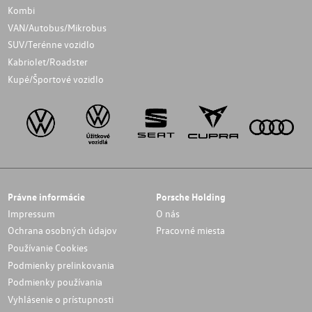
Kombi
VAN/Autobus/Mikrobus
SUV/Terénne vozidlo
Kabriolet/Roadster
Kupé/Športové vozidlo
Právne informácie
Porsche Holding
Impressum
O nás
Ochrana osobných údajov
Pracovné miesta
Používanie Cookies
Podmienky prelinkovania
Podmienky používania
Vyhlásenie o prístupnosti