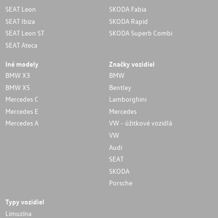
SEAT Leon
SKODA Fabia
SEAT Ibiza
SKODA Rapid
SEAT Leon ST
SKODA Superb Combi
SEAT Ateca
Iné modely
Značky vozidiel
BMW X3
BMW
BMW X5
Bentley
Mercedes C
Lamborghini
Mercedes E
Mercedes
Mercedes A
VW - úžitkové vozidlá
VW
Audi
SEAT
SKODA
Porsche
Typy vozidiel
Limuzína