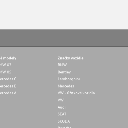
né modely
Značky vozidiel
MW X3
BMW
MW X5
Bentley
ercedes C
Lamborghini
ercedes E
Mercedes
ercedes A
VW - úžitkové vozidlá
VW
Audi
SEAT
SKODA
Porsche