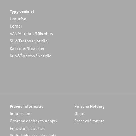
Typy vozidiel
Limuzína
Kombi
VAN/Autobus/Mikrobus
SUV/Terénne vozidlo
Kabriolet/Roadster
Kupé/Športové vozidlo
Právne informácie
Porsche Holding
Impressum
O nás
Ochrana osobných údajov
Pracovné miesta
Používanie Cookies
Podmienky prelinkovania