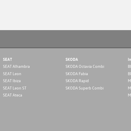
SEAT
SKODA
I
SEAT Alhambra
SKODA Octavia Combi
B
SEAT Leon
SKODA Fabia
B
SEAT Ibiza
SKODA Rapid
M
SEAT Leon ST
SKODA Superb Combi
M
SEAT Ateca
M