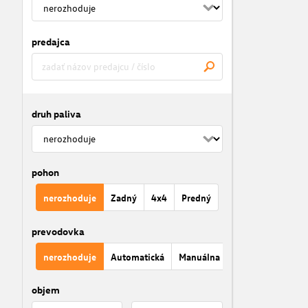
predajca
druh paliva
pohon
nerozhoduje
Zadný
4x4
Predný
prevodovka
nerozhoduje
Automatická
Manuálna
objem