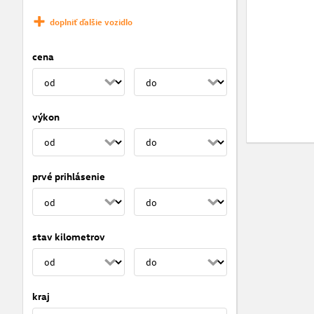
doplniť ďalšie vozidlo
cena
výkon
prvé prihlásenie
stav kilometrov
kraj