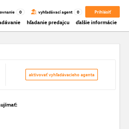
Prihlásiť
ovnanie
0
vyhľadávací agent
0
adávanie
hľadanie predajcu
ďalšie informácie
aktivovať vyhľadávacieho agenta
aujímať: