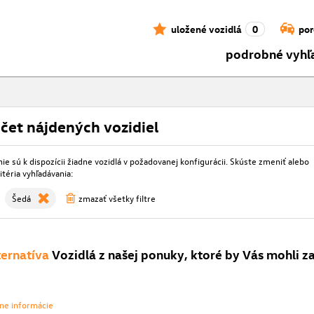
uložené vozidlá
0
por
podrobné vyhľ
čet nájdených vozidiel
e sú k dispozícii žiadne vozidlá v požadovanej konfigurácii. Skúste zmeniť alebo
itéria vyhľadávania:
Šedá
zmazať všetky filtre
ternatíva
Vozidlá z našej ponuky, ktoré by Vás mohli z
vne informácie