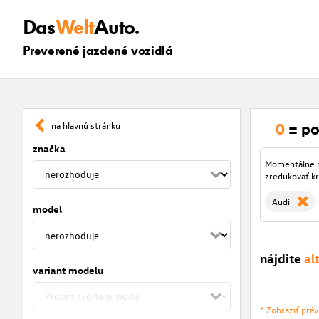
Das
Welt
Auto.
Preverené jazdené vozidlá
0
= po
na hlavnú stránku
značka
Momentálne ni
zredukovať kr
Audi
model
nájdite
al
variant modelu
* Zobraziť prá