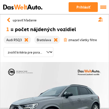
Das
Welt
Auto.
Prihlásiť
upraviť hľadanie
1
= počet nájdených vozidiel
Audi RSQ3
Bratislava
zmazať všetky filtre