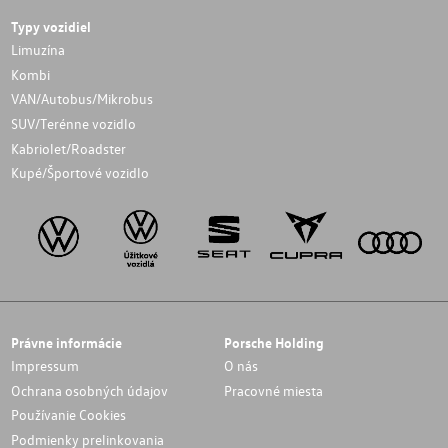
Typy vozidiel
Limuzína
Kombi
VAN/Autobus/Mikrobus
SUV/Terénne vozidlo
Kabriolet/Roadster
Kupé/Športové vozidlo
Právne informácie
Porsche Holding
Impressum
O nás
Ochrana osobných údajov
Pracovné miesta
Používanie Cookies
Podmienky prelinkovania