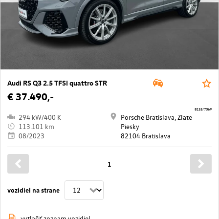
Audi RS Q3 2.5 TFSI quattro STR
€ 37.490,-
8135/7069
294 kW/400 K
Porsche Bratislava, Zlate
113.101 km
Piesky
08/2023
82104 Bratislava
1
vozidiel na strane
vytlačiť zoznam vozidiel