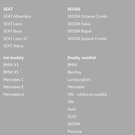
SEAT
SKODA
SEAT Alhambra
SKODA Octavia Combi
SEAT Leon
SKODA Fabia
SEAT Ibiza
SKODA Rapid
SEAT Leon ST
SKODA Superb Combi
SEAT Ateca
Iné modely
Značky vozidiel
BMW X3
BMW
BMW X5
Bentley
Mercedes C
Lamborghini
Mercedes E
Mercedes
Mercedes A
VW - úžitkové vozidlá
VW
Audi
SEAT
SKODA
Porsche