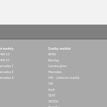
né modely
Značky vozidiel
MW X3
BMW
MW X5
Bentley
ercedes C
Lamborghini
ercedes E
Mercedes
ercedes A
VW - úžitkové vozidlá
VW
Audi
SEAT
SKODA
Porsche