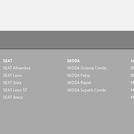
SEAT
SKODA
I
SEAT Alhambra
SKODA Octavia Combi
B
SEAT Leon
SKODA Fabia
B
SEAT Ibiza
SKODA Rapid
M
SEAT Leon ST
SKODA Superb Combi
M
SEAT Ateca
M