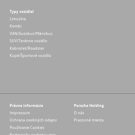
Typy vozidiel
Limuzína
Kombi
VAN/Autobus/Mikrobus
SUV/Terénne vozidlo
Kabriolet/Roadster
Kupé/Športové vozidlo
Právne informácie
Porsche Holding
Impressum
O nás
Ochrana osobných údajov
Pracovné miesta
Používanie Cookies
Podmienky prelinkovania