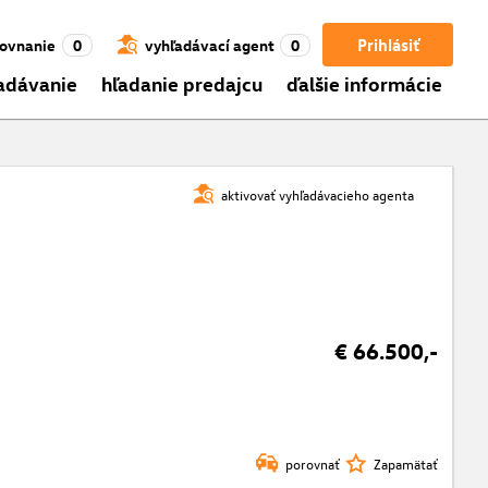
Prihlásiť
ovnanie
0
vyhľadávací agent
0
adávanie
hľadanie predajcu
ďalšie informácie
aktivovať vyhľadávacieho agenta
€ 66.500,-
porovnať
Zapamätať