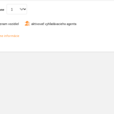
ane
oznam vozidiel
aktivovať vyhľadávacieho agenta
vne informácie