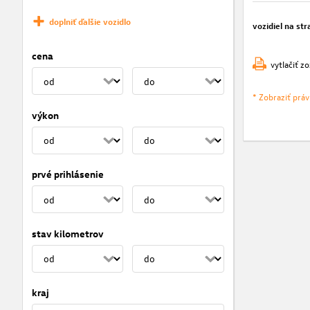
doplniť ďalšie vozidlo
vozidiel na str
cena
vytlačiť z
* Zobraziť prá
výkon
prvé prihlásenie
stav kilometrov
kraj