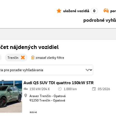
uložené vozidlá
0
por
podrobné vyhľ
čet nájdených vozidiel
Trenčín
zmazať všetky filtre
Audi Q5 SUV TDI quattro 150kW STR
150 kW/204 K
1.000 km
05/2026
Araver Trenčín - Opatová
91250 Trenčín - Opatová
8131/45