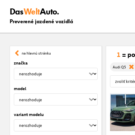
Das
Welt
Auto.
Preverené jazdené vozidlá
1
= po
na hlavnú stránku
značka
Audi Q5
model
variant modelu