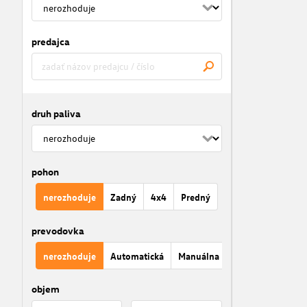
predajca
druh paliva
pohon
nerozhoduje
Zadný
4x4
Predný
prevodovka
nerozhoduje
Automatická
Manuálna
objem