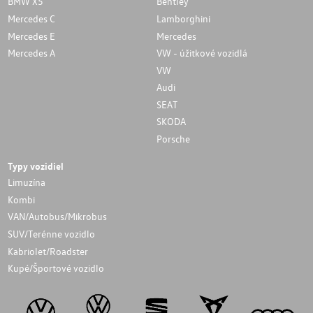
BMW X5
Bentley
Mercedes C
Lamborghini
Mercedes E
Mercedes
Mercedes A
VW - úžitkové vozidlá
VW
Audi
SEAT
SKODA
Porsche
Typy vozidiel
Limuzína
Kombi
VAN/Autobus/Mikrobus
SUV/Terénne vozidlo
Kabriolet/Roadster
Kupé/Športové vozidlo