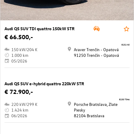
Audi Q5 SUV TDI quattro 150kW STR
€ 66.500,-
8131/45
150 kW/204 K
Araver Trenčín - Opatová
1.000 km
91250 Trenčín - Opatová
05/2026
Audi Q5 SUV e-hybrid quattro 220kW STR
€ 72.900,-
8135/7046
220 kW/299 K
Porsche Bratislava, Zlate
1.424 km
Piesky
06/2026
82104 Bratislava