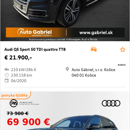
Audi Q5 Sport 50 TDI quattro TT8
€ 21.900,-
8138/81
210 kW/286 K
Auto Gábriel, s.r.o. Košice
230.158 km
040 01 Košice
06/2020
ponuka týždňa