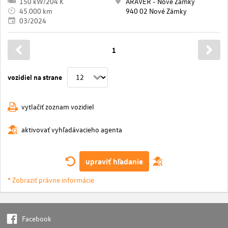
150 kW/204 K
ARAVER - Nové Zámky
45.000 km
940 02 Nové Zámky
03/2024
1
vozidiel na strane
vytlačiť zoznam vozidiel
aktivovať vyhľadávacieho agenta
upraviť hľadanie
* Zobraziť právne informácie
Facebook