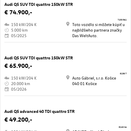
Audi Q5 SUV TDI quattro 150kW STR
€ 74.900,-
7100/861
150 kW/204 K
Toto vozidlo si môžete kúpiť u
5.000 km
najbližšieho partnera značky
05/2025
Das WeltAuto.
Audi Q5 SUV TDI quattro 150kW STR
€ 65.900,-
8138/7
150 kW/204 K
Auto Gábriel, s.r.o. Košice
20.000 km
040 01 Košice
05/2026
Audi Q5 advanced 40 TDI quattro STR
€ 49.200,-
8145/46