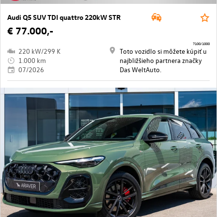
Audi Q5 SUV TDI quattro 220kW STR
€ 77.000,-
7100/1000
220 kW/299 K
Toto vozidlo si môžete kúpiť u
1.000 km
najbližšieho partnera značky
07/2026
Das WeltAuto.