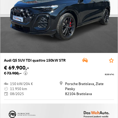
Audi Q5 SUV TDI quattro 150kW STR
€ 69.900,-
€ 73.900,-
i
8135/6741
150 kW/204 K
Porsche Bratislava, Zlate
11.950 km
Piesky
08/2025
82104 Bratislava