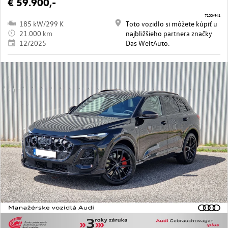
€ 59.900,-
7100/941
185 kW/299 K
Toto vozidlo si môžete kúpiť u
21.000 km
najbližšieho partnera značky
12/2025
Das WeltAuto.