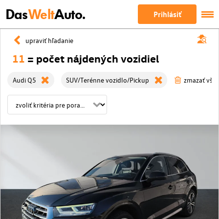
Das
Welt
Auto.
Prihlásiť
upraviť hľadanie
11
= počet nájdených vozidiel
Audi Q5
SUV/Terénne vozidlo/Pickup
zmazať všetk