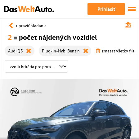
Das
Welt
Auto.
Prihlásiť
upraviť hľadanie
2
= počet nájdených vozidiel
Audi Q5
Plug-In-Hyb. Benzín
zmazať všetky filtre