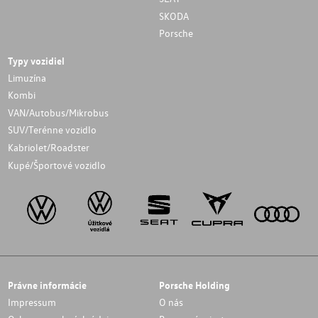
SKODA
Porsche
Typy vozidiel
Limuzína
Kombi
VAN/Autobus/Mikrobus
SUV/Terénne vozidlo
Kabriolet/Roadster
Kupé/Športové vozidlo
Právne informácie
Porsche Holding
Impressum
O nás