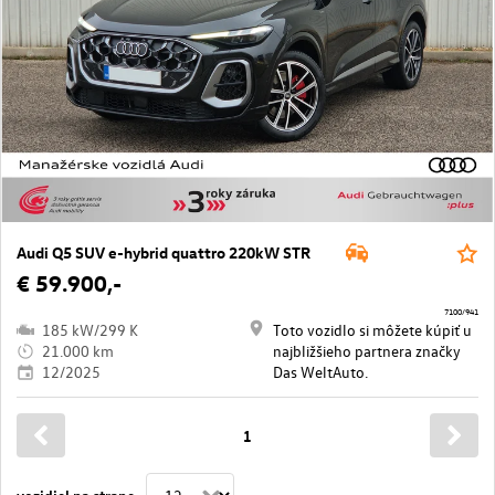
Audi Q5 SUV e-hybrid quattro 220kW STR
€ 59.900,-
7100/941
185 kW/299 K
Toto vozidlo si môžete kúpiť u
21.000 km
najbližšieho partnera značky
12/2025
Das WeltAuto.
1
vozidiel na strane