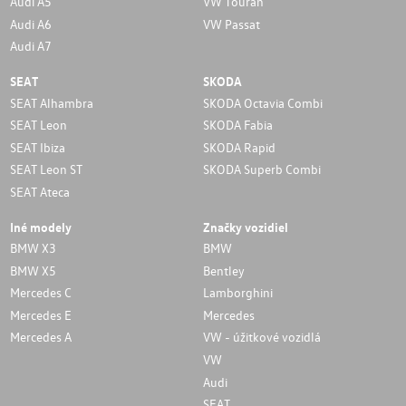
Audi A5
VW Touran
Audi A6
VW Passat
Audi A7
SEAT
SKODA
SEAT Alhambra
SKODA Octavia Combi
SEAT Leon
SKODA Fabia
SEAT Ibiza
SKODA Rapid
SEAT Leon ST
SKODA Superb Combi
SEAT Ateca
Iné modely
Značky vozidiel
BMW X3
BMW
BMW X5
Bentley
Mercedes C
Lamborghini
Mercedes E
Mercedes
Mercedes A
VW - úžitkové vozidlá
VW
Audi
SEAT