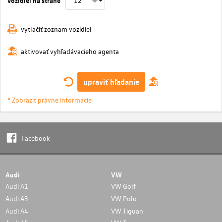
vytlačiť zoznam vozidiel
aktivovať vyhľadávacieho agenta
upraviť hľadanie
* Zobraziť právne informácie
Facebook
Audi
VW
Audi A1
VW Golf
Audi A3
VW Polo
Audi A4
VW Tiguan