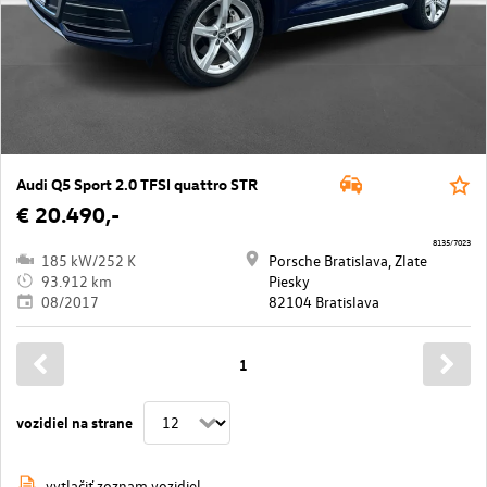
Audi Q5 Sport 2.0 TFSI quattro STR
€ 20.490,-
8135/7023
185 kW/252 K
Porsche Bratislava, Zlate
93.912 km
Piesky
08/2017
82104 Bratislava
1
vozidiel na strane
vytlačiť zoznam vozidiel