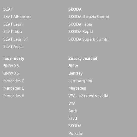
SEAT
SKODA
SEAT Alhambra
SKODA Octavia Combi
SEAT Leon
SKODA Fabia
SEAT Ibiza
SKODA Rapid
SEAT Leon ST
SKODA Superb Combi
SEAT Ateca
Iné modely
Značky vozidiel
BMW X3
BMW
BMW X5
Bentley
Mercedes C
Lamborghini
Mercedes E
Mercedes
Mercedes A
VW - úžitkové vozidlá
VW
Audi
SEAT
SKODA
Porsche