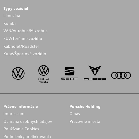
Typy vozidiel
Limuzína
Kombi
VAN/Autobus/Mikrobus
SUV/Terénne vozidlo
Kabriolet/Roadster
Kupé/Športové vozidlo
Právne informácie
Porsche Holding
Impressum
O nás
Ochrana osobných údajov
Pracovné miesta
Používanie Cookies
Podmienky prelinkovania