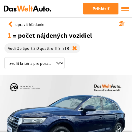
Das
Welt
Auto.
Prihlásiť
upraviť hľadanie
1
= počet nájdených vozidiel
Audi Q5 Sport 2,0 quattro TFSI STR