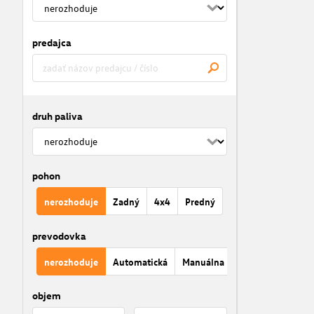
predajca
druh paliva
pohon
nerozhoduje
Zadný
4x4
Predný
prevodovka
nerozhoduje
Automatická
Manuálna
objem