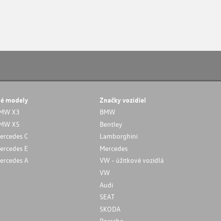
né modely
Značky vozidiel
MW X3
BMW
MW X5
Bentley
ercedes C
Lamborghini
ercedes E
Mercedes
ercedes A
VW - úžitkové vozidlá
VW
Audi
SEAT
SKODA
Porsche