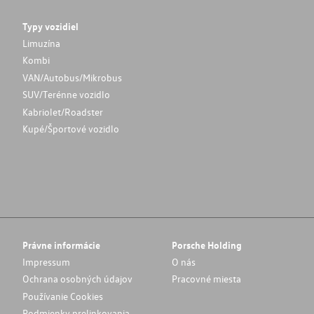
Typy vozidiel
Limuzína
Kombi
VAN/Autobus/Mikrobus
SUV/Terénne vozidlo
Kabriolet/Roadster
Kupé/Športové vozidlo
Právne informácie
Porsche Holding
Impressum
O nás
Ochrana osobných údajov
Pracovné miesta
Používanie Cookies
Podmienky prelinkovania