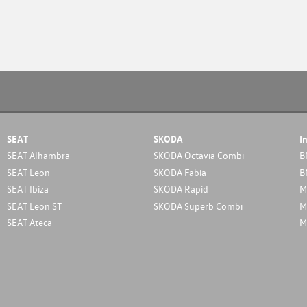
SEAT
SKODA
I
SEAT Alhambra
SKODA Octavia Combi
B
SEAT Leon
SKODA Fabia
B
SEAT Ibiza
SKODA Rapid
M
SEAT Leon ST
SKODA Superb Combi
M
SEAT Ateca
M