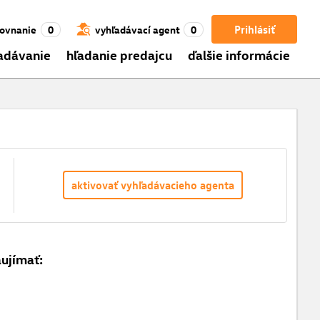
Prihlásiť
ovnanie
0
vyhľadávací agent
0
adávanie
hľadanie predajcu
ďalšie informácie
aktivovať vyhľadávacieho agenta
aujímať: