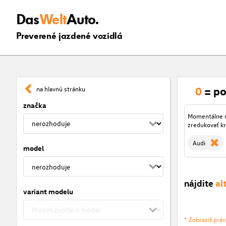
Das
Welt
Auto.
Preverené jazdené vozidlá
0
= po
na hlavnú stránku
značka
Momentálne ni
zredukovať kr
Audi
model
nájdite
al
variant modelu
* Zobraziť prá