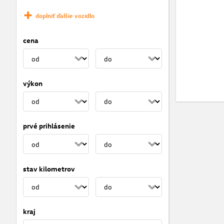
doplniť ďalšie vozidlo
cena
výkon
prvé prihlásenie
stav kilometrov
kraj