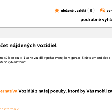
uložené vozidlá
0
por
podrobné vyhľ
čet nájdených vozidiel
e sú k dispozícii žiadne vozidlá v požadovanej konfigurácii. Skúste zmeniť alebo
itéria vyhľadávania:
ternatíva
Vozidlá z našej ponuky, ktoré by Vás mohli z
vne informácie