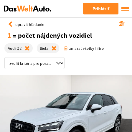
Das
Welt
Auto.
Prihlásiť
upraviť hľadanie
1
= počet nájdených vozidiel
Audi Q2
Biela
zmazať všetky filtre