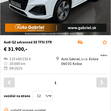
Audi Q2 advanced 35 TFSI STR
€ 31.900,-
8138/41
110 kW/150 K
Auto Gábriel, s.r.o. Košice
20.000 km
040 01 Košice
09/2025
1
vozidiel na strane
vytlačiť zoznam vozidiel