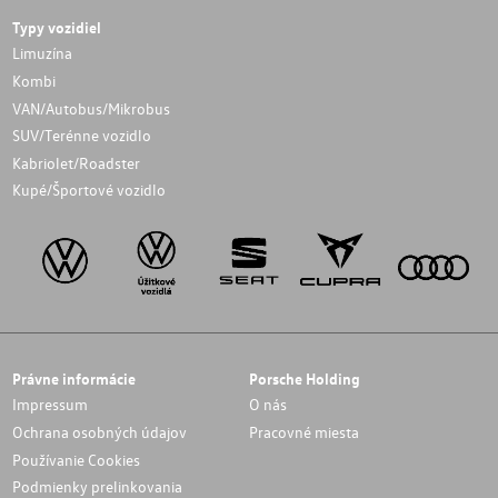
Typy vozidiel
Limuzína
Kombi
VAN/Autobus/Mikrobus
SUV/Terénne vozidlo
Kabriolet/Roadster
Kupé/Športové vozidlo
Právne informácie
Porsche Holding
Impressum
O nás
Ochrana osobných údajov
Pracovné miesta
Používanie Cookies
Podmienky prelinkovania