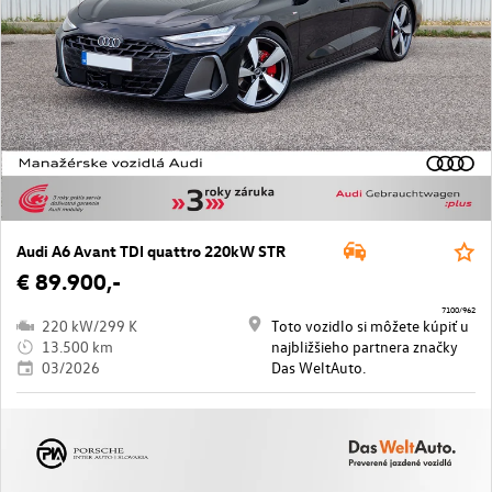
Audi A6 Avant TDI quattro 220kW STR
€ 89.900,-
7100/962
220 kW/299 K
Toto vozidlo si môžete kúpiť u
13.500 km
najbližšieho partnera značky
03/2026
Das WeltAuto.