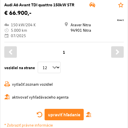
Audi A6 Avant TDI quattro 150kW STR
€ 66.900,-
8146/2
150 kW/204 K
Araver Nitra
5.000 km
94901 Nitra
07/2025
1
vozidiel na strane
vytlačiť zoznam vozidiel
aktivovať vyhľadávacieho agenta
upraviť hľadanie
* Zobraziť právne informácie