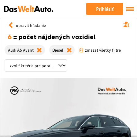
Das
Welt
Auto.
Prihlásiť
upraviť hľadanie
6
= počet nájdených vozidiel
Audi A6 Avant
Diesel
zmazať všetky filtre