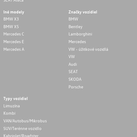
Iné modely
Značky vozidiel
BMW X3
BMW
BMW X5
Bentley
Mercedes C
Lamborghini
Mercedes E
Mercedes
Mercedes A
VW - úžitkové vozidlá
VW
Audi
SEAT
SKODA
Porsche
Typy vozidiel
Limuzína
Kombi
VAN/Autobus/Mikrobus
SUV/Terénne vozidlo
Kabriolet/Roadster