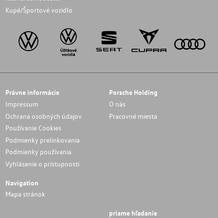
Kupé/Športové vozidlo
Právne informácie
Porsche Holding
Impressum
O nás
Ochrana osobných údajov
Pracovné miesta
Používanie Cookies
Podmienky prelinkovania
Podmienky používania
Vyhlásenie o prístupnosti
Navigation
Mapa stránok
priame hľadanie