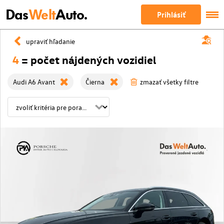
Das
Welt
Auto.
Prihlásiť
upraviť hľadanie
4
= počet nájdených vozidiel
Audi A6 Avant
Čierna
zmazať všetky filtre