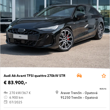
Audi A6 Avant TFSI quattro 270kW STR
€ 83.900,-
8131/41
270 kW/367 K
Araver Trenčín - Opatová
6.900 km
91250 Trenčín - Opatová
07/2025