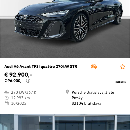
Audi A6 Avant TFSI quattro 270kW STR
€ 92.900,-
€ 96.900,-
i
8135/6804
270 kW/367 K
Porsche Bratislava, Zlate
12.993 km
Piesky
10/2025
82104 Bratislava