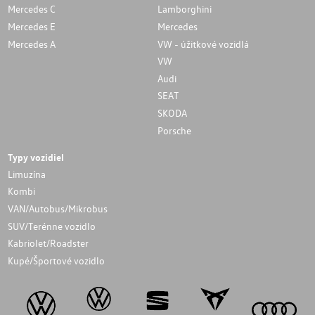
Mercedes C
Lamborghini
Mercedes E
Mercedes
Mercedes A
VW - úžitkové vozidlá
VW
Audi
SEAT
SKODA
Porsche
Typy vozidiel
Limuzína
Kombi
VAN/Autobus/Mikrobus
SUV/Terénne vozidlo
Kabriolet/Roadster
Kupé/Športové vozidlo