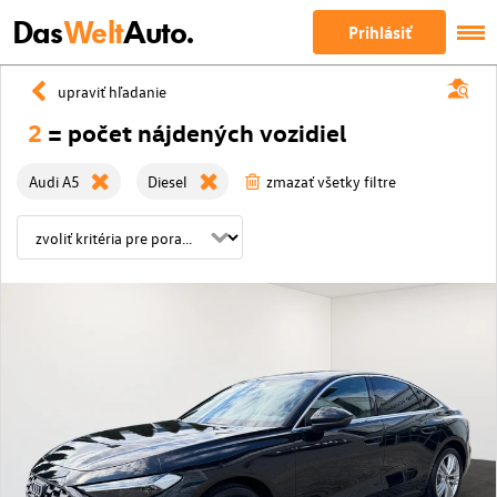
Das
Welt
Auto.
Prihlásiť
upraviť hľadanie
2
= počet nájdených vozidiel
Audi A5
Diesel
zmazať všetky filtre