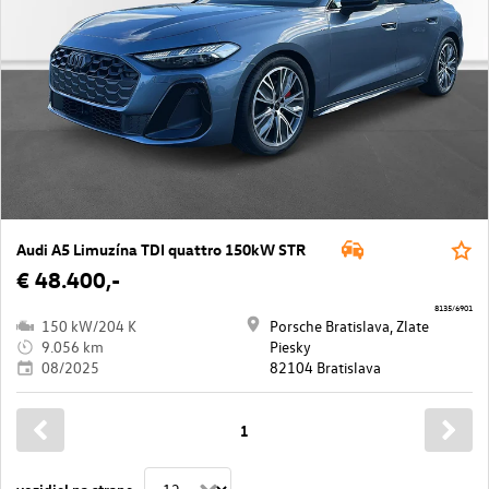
Audi A5 Limuzína TDI quattro 150kW STR
€ 48.400,-
8135/6901
150 kW/204 K
Porsche Bratislava, Zlate
9.056 km
Piesky
08/2025
82104 Bratislava
1
vozidiel na strane