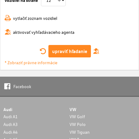
vytlačiť zoznam vozidiel
aktivovať vyhľadávacieho agenta
upraviť hľadanie
* Zobraziť právne informácie
Facebook
Audi
VW
Audi A1
VW Golf
Audi A3
VW Polo
Audi A4
VW Tiguan