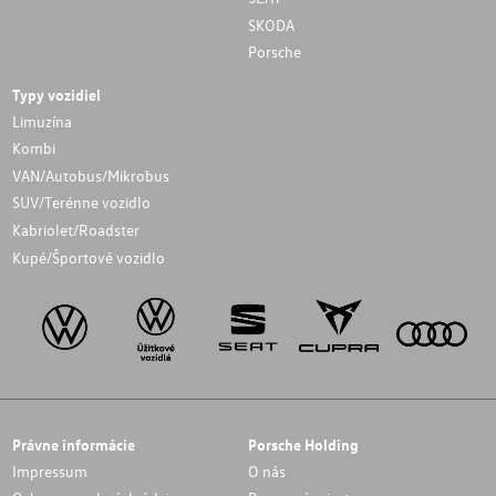
SKODA
Porsche
Typy vozidiel
Limuzína
Kombi
VAN/Autobus/Mikrobus
SUV/Terénne vozidlo
Kabriolet/Roadster
Kupé/Športové vozidlo
Právne informácie
Porsche Holding
Impressum
O nás