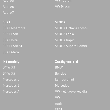
Audi A5
VW Touran
Audi A6
VW Passat
Audi A7
SEAT
SKODA
SEAT Alhambra
SKODA Octavia Combi
SEAT Leon
SKODA Fabia
SEAT Ibiza
SKODA Rapid
SEAT Leon ST
SKODA Superb Combi
SEAT Ateca
Iné modely
Značky vozidiel
BMW X3
BMW
BMW X5
Bentley
Mercedes C
Lamborghini
Mercedes E
Mercedes
Mercedes A
VW - úžitkové vozidlá
VW
Audi
SEAT