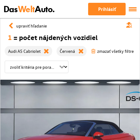
Das
Welt
Auto.
Prihlásiť
upraviť hľadanie
1
= počet nájdených vozidiel
Audi A5 Cabriolet
Červená
zmazať všetky filtre