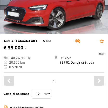
Audi A5 Cabriolet 40 TFSI S line
€ 35.000,-
8161/3
140 kW/190 K
DS-CAR
20.600 km
929 01 Dunajská Streda
07/2020
1
vozidiel na strane
vytlačiť zoznam vozidiel