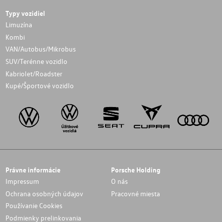
Typy vozidiel
Limuzína
Kombi
VAN/Autobus/Mikrobus
SUV/Terénne vozidlo
Kabriolet/Roadster
Kupé/Športové vozidlo
Právne informácie
Porsche Holding
Impressum
O nás
Ochrana osobných údajov
Pracovné miesta
Používanie Cookies
Podmienky prelinkovania