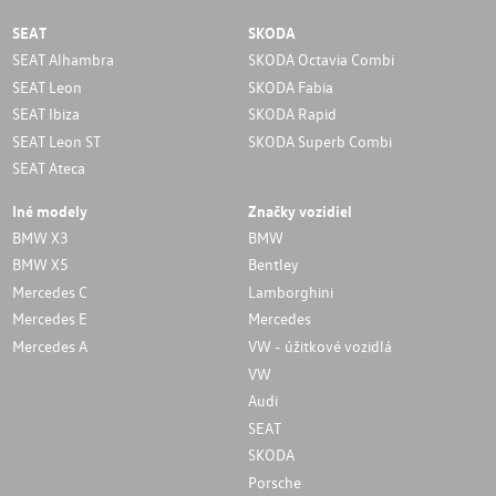
SEAT
SKODA
SEAT Alhambra
SKODA Octavia Combi
SEAT Leon
SKODA Fabia
SEAT Ibiza
SKODA Rapid
SEAT Leon ST
SKODA Superb Combi
SEAT Ateca
Iné modely
Značky vozidiel
BMW X3
BMW
BMW X5
Bentley
Mercedes C
Lamborghini
Mercedes E
Mercedes
Mercedes A
VW - úžitkové vozidlá
VW
Audi
SEAT
SKODA
Porsche