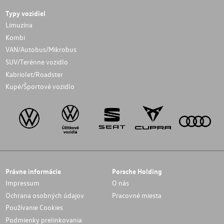
Typy vozidiel
Limuzína
Kombi
VAN/Autobus/Mikrobus
SUV/Terénne vozidlo
Kabriolet/Roadster
Kupé/Športové vozidlo
Právne informácie
Porsche Holding
Impressum
O nás
Ochrana osobných údajov
Pracovné miesta
Používanie Cookies
Podmienky prelinkovania