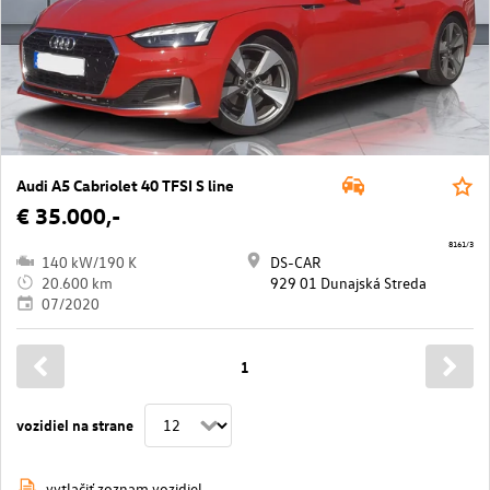
Audi A5 Cabriolet 40 TFSI S line
€ 35.000,-
8161/3
140 kW/190 K
DS-CAR
20.600 km
929 01 Dunajská Streda
07/2020
1
vozidiel na strane
vytlačiť zoznam vozidiel