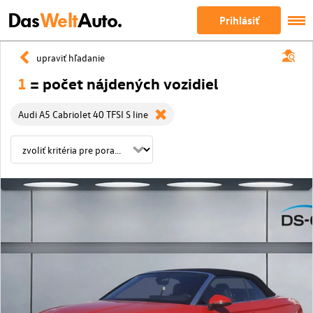
Das
Welt
Auto.
Prihlásiť
upraviť hľadanie
1
= počet nájdených vozidiel
Audi A5 Cabriolet 40 TFSI S line