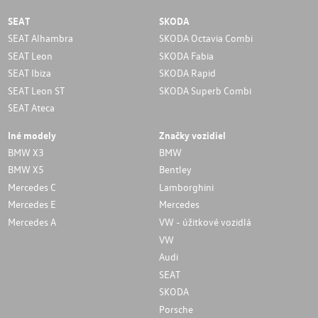
SEAT
SKODA
SEAT Alhambra
SKODA Octavia Combi
SEAT Leon
SKODA Fabia
SEAT Ibiza
SKODA Rapid
SEAT Leon ST
SKODA Superb Combi
SEAT Ateca
Iné modely
Značky vozidiel
BMW X3
BMW
BMW X5
Bentley
Mercedes C
Lamborghini
Mercedes E
Mercedes
Mercedes A
VW - úžitkové vozidlá
VW
Audi
SEAT
SKODA
Porsche