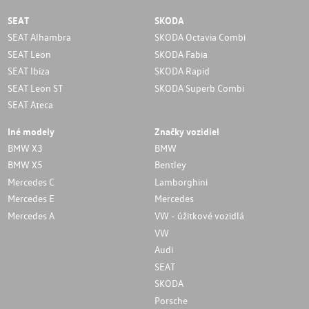
SEAT
SKODA
SEAT Alhambra
SKODA Octavia Combi
SEAT Leon
SKODA Fabia
SEAT Ibiza
SKODA Rapid
SEAT Leon ST
SKODA Superb Combi
SEAT Ateca
Iné modely
Značky vozidiel
BMW X3
BMW
BMW X5
Bentley
Mercedes C
Lamborghini
Mercedes E
Mercedes
Mercedes A
VW - úžitkové vozidlá
VW
Audi
SEAT
SKODA
Porsche