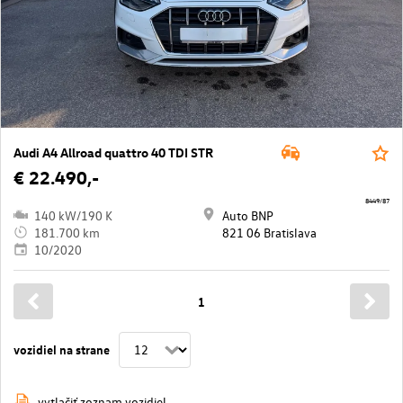
Audi A4 Allroad quattro 40 TDI STR
€ 22.490,-
8449/87
140 kW/190 K
Auto BNP
181.700 km
821 06 Bratislava
10/2020
1
vozidiel na strane
vytlačiť zoznam vozidiel