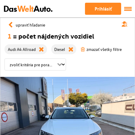
Das
Welt
Auto.
Prihlásiť
upraviť hľadanie
1
= počet nájdených vozidiel
Audi A4 Allroad
Diesel
zmazať všetky filtre