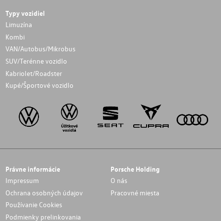
Typy vozidiel
Limuzína
Kombi
VAN/Autobus/Mikrobus
SUV/Terénne vozidlo
Kabriolet/Roadster
Kupé/Športové vozidlo
Právne informácie
Porsche Holding
Impressum
O nás
Ochrana osobných údajov
Pracovné miesta
Používanie Cookies
Podmienky prelinkovania