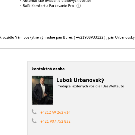
Automatické ovládanie diaľkových svetiel
Balík Komfort a Parkovanie Pro
i
e k vozidlu Vám poskytne výhradne pán Bureš ( +421908933122 ) , pán Urbanovský
kontaktná osoba
Luboš Urbanovský
Predajca jazdených vozidiel DasWeltauto
+4212 49 262 414
+421 907 752 832