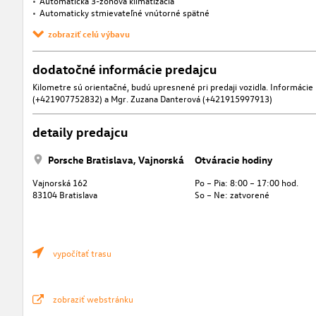
Automatická 3-zónová klimatizácia
Automaticky stmievateľné vnútorné spätné
zobraziť celú výbavu
dodatočné informácie predajcu
Kilometre sú orientačné, budú upresnené pri predaji vozidla. Informáci
(+421907752832) a Mgr. Zuzana Danterová (+421915997913)
detaily predajcu
Porsche Bratislava, Vajnorská
Otváracie hodiny
Vajnorská 162
Po – Pia: 8:00 – 17:00 hod.
83104 Bratislava
So – Ne: zatvorené
vypočítať trasu
zobraziť webstránku