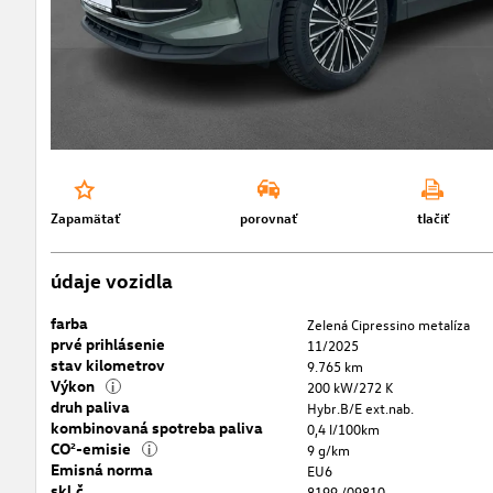
Zapamätať
porovnať
tlačiť
údaje vozidla
farba
Zelená Cipressino metalíza
prvé prihlásenie
11/2025
stav kilometrov
9.765 km
Výkon
i
200 kW/272 K
druh paliva
Hybr.B/E ext.nab.
kombinovaná spotreba paliva
0,4 l/100km
CO²-emisie
i
9 g/km
Emisná norma
EU6
skl.č.
8199 /09810