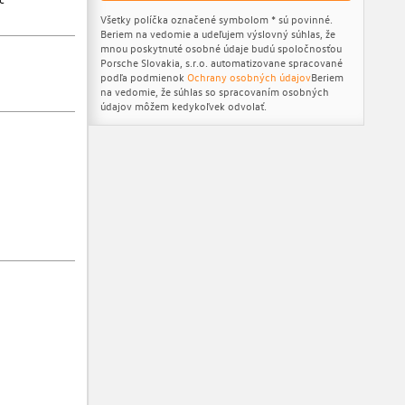
Všetky políčka označené symbolom * sú povinné.
Beriem na vedomie a udeľujem výslovný súhlas, že
mnou poskytnuté osobné údaje budú spoločnosťou
Porsche Slovakia, s.r.o. automatizovane spracované
podľa podmienok
Ochrany osobných údajov
Beriem
na vedomie, že súhlas so spracovaním osobných
údajov môžem kedykoľvek odvolať.