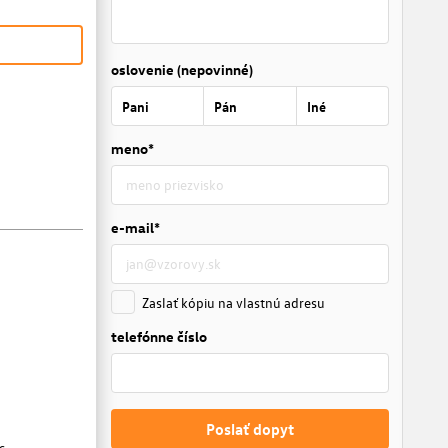
oslovenie (nepovinné)
Pani
Pán
Iné
meno*
e-mail*
Zaslať kópiu na vlastnú adresu
telefónne číslo
Poslať dopyt
c