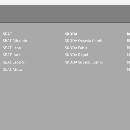
SEAT
SKODA
I
SEAT Alhambra
SKODA Octavia Combi
B
SEAT Leon
SKODA Fabia
B
SEAT Ibiza
SKODA Rapid
M
SEAT Leon ST
SKODA Superb Combi
M
SEAT Ateca
M