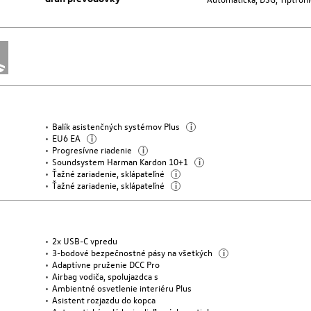
Balík asistenčných systémov Plus
i
EU6 EA
i
Progresívne riadenie
i
Soundsystem Harman Kardon 10+1
i
Ťažné zariadenie, sklápateľné
i
Ťažné zariadenie, sklápateľné
i
2x USB-C vpredu
3-bodové bezpečnostné pásy na všetkých
i
Adaptívne pruženie DCC Pro
Airbag vodiča, spolujazdca s
Ambientné osvetlenie interiéru Plus
Asistent rozjazdu do kopca