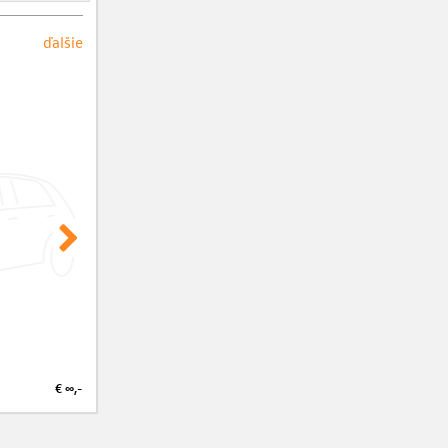
ďalšie
€ ∞,-
€ ∞,-