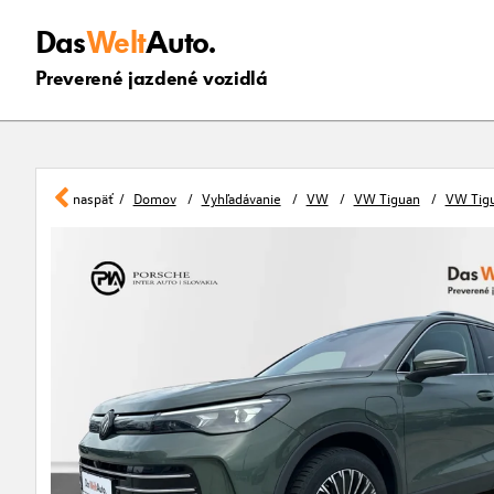
Das
Welt
Auto.
Preverené jazdené vozidlá
naspäť
Domov
Vyhľadávanie
VW
VW Tiguan
VW Tigu