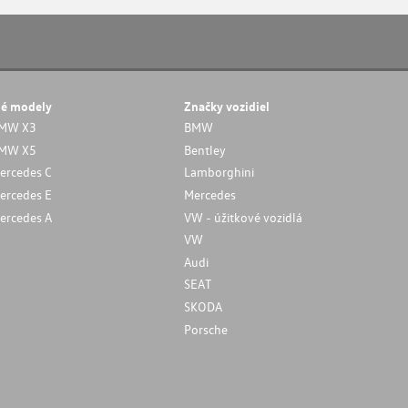
né modely
Značky vozidiel
MW X3
BMW
MW X5
Bentley
ercedes C
Lamborghini
ercedes E
Mercedes
ercedes A
VW - úžitkové vozidlá
VW
Audi
SEAT
SKODA
Porsche