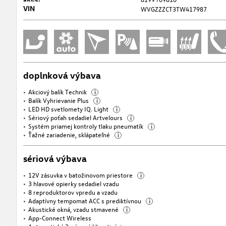
VIN
WVGZZZCT3TW417987
doplnková výbava
Akciový balík Technik
i
Balík Vyhrievanie Plus
i
LED HD svetlomety IQ. Light
i
Sériový poťah sedadiel Artvelours
i
Systém priamej kontroly tlaku pneumatík
i
Ťažné zariadenie, sklápateľné
i
sériová výbava
12V zásuvka v batožinovom priestore
i
3 hlavové opierky sedadiel vzadu
8 reproduktorov vpredu a vzadu
Adaptívny tempomat ACC s prediktívnou
i
Akustické okná, vzadu stmavené
i
App-Connect Wireless