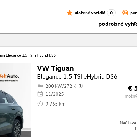
uložené vozidlá
0
por
podrobné vyhľ
an Elegance 1.5 TSI eHybrid DS6
VW Tiguan
Elegance 1.5 TSI eHybrid DS6
200 kW/272 K
€ 
i
11/2025
možný
9.765 km
Načítava
f