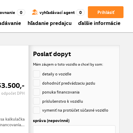
Prihlásiť
ovnanie
0
vyhľadávací agent
0
adávanie
hľadanie predajcu
ďalšie informácie
Poslať dopyt
Mám záujem o toto vozidlo a chcel by som:
detaily o vozidle
dohodnúť predvádzaciu jazdu
53.500,-
ponuka financovania
 odpočet DPH
príslušenstvo k vozidlu
vymeniť na protiúčet súčasné vozidlo
 sa kalkulačka
správa (nepovinné)
inancovania...