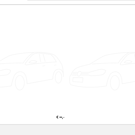
€ ∞,-