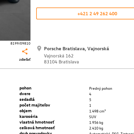
+421 2 49 262 400
8199/09810
Porsche Bratislava, Vajnorská
Vajnorská 162
zdieľať
83104 Bratislava
pohon
Predný pohon
dvere
4
sedadlá
5
počet majiteľov
1
objem
1.498 cm³
karoséria
SUV
vlastná hmotnosť
1.956 kg
celková hmotnosť
2.410 kg
druh prevodovky
Automatická, DSG, Tiptroni