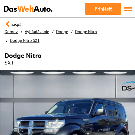
Das
Welt
Auto.
Prihlásiť
naspäť
Domov
Vyhľadávanie
Dodge
Dodge Nitro
Dodge Nitro SXT
Dodge Nitro
SXT