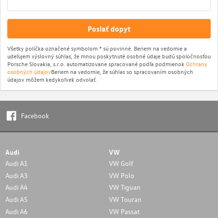
Poslať dopyt
Všetky políčka označené symbolom * sú povinné. Beriem na vedomie a
udeľujem výslovný súhlas, že mnou poskytnuté osobné údaje budú spoločnosťou
Porsche Slovakia, s.r.o. automatizovane spracované podľa podmienok
Ochrany
osobných údajov
Beriem na vedomie, že súhlas so spracovaním osobných
údajov môžem kedykoľvek odvolať.
Facebook
Audi
VW
Audi A1
VW Golf
Audi A3
VW Polo
Audi A4
VW Tiguan
Audi A5
VW Touran
Audi A6
VW Passat