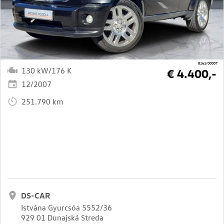
8161/00007
130 kW/176 K
€ 4.400,-
12/2007
251.790 km
DS-CAR
Istvána Gyurcsóa 5552/36
929 01 Dunajská Streda