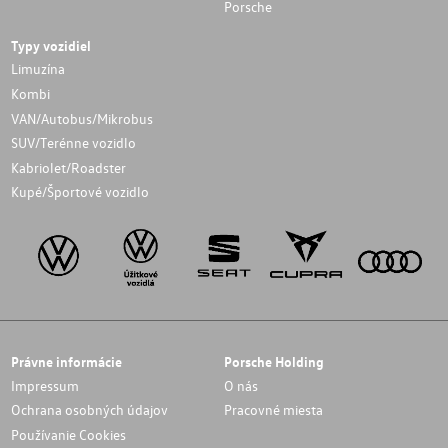
Porsche
Typy vozidiel
Limuzína
Kombi
VAN/Autobus/Mikrobus
SUV/Terénne vozidlo
Kabriolet/Roadster
Kupé/Športové vozidlo
Právne informácie
Porsche Holding
Impressum
O nás
Ochrana osobných údajov
Pracovné miesta
Používanie Cookies