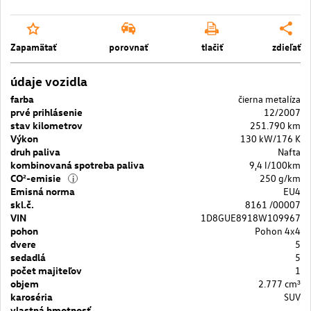
Zapamätať
porovnať
tlačiť
zdieľať
údaje vozidla
farba
čierna metalíza
prvé prihlásenie
12/2007
stav kilometrov
251.790 km
Výkon
130 kW/176 K
druh paliva
Nafta
kombinovaná spotreba paliva
9,4 l/100km
CO²-emisie
250 g/km
i
Emisná norma
EU4
skl.č.
8161 /00007
VIN
1D8GUE8918W109967
pohon
Pohon 4x4
dvere
5
sedadlá
5
počet majiteľov
1
objem
2.777 cm³
karoséria
SUV
vlastná hmotnosť
–