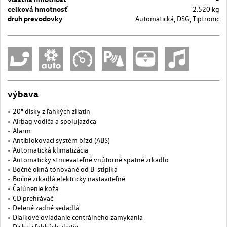
celková hmotnosť
2.520 kg
druh prevodovky
Automatická, DSG, Tiptronic
výbava
20" disky z ľahkých zliatin
Airbag vodiča a spolujazdca
Alarm
Antiblokovací systém bŕzd (ABS)
Automatická klimatizácia
Automaticky stmievateľné vnútorné spätné zrkadlo
Bočné okná tónované od B-stĺpika
Bočné zrkadlá elektricky nastaviteľné
Čalúnenie koža
CD prehrávač
Delené zadné sedadlá
Diaľkové ovládanie centrálneho zamykania
Disky z ľahkých zliatín