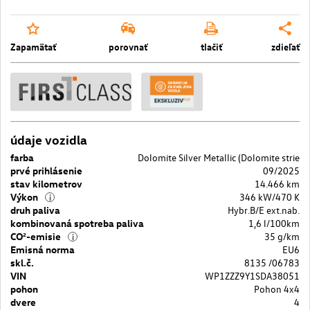
Zapamätať
porovnať
tlačiť
zdieľať
údaje vozidla
farba
Dolomite Silver Metallic (Dolomite strie
prvé prihlásenie
09/2025
stav kilometrov
14.466 km
Výkon
346 kW/470 K
i
druh paliva
Hybr.B/E ext.nab.
kombinovaná spotreba paliva
1,6 l/100km
CO²-emisie
35 g/km
i
Emisná norma
EU6
skl.č.
8135 /06783
VIN
WP1ZZZ9Y1SDA38051
pohon
Pohon 4x4
dvere
4