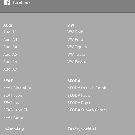
Facebook
Audi
VW
Audi A1
VW Golf
Audi A3
VW Polo
Audi A4
VW Tiguan
Audi A5
VW Touran
Audi A6
VW Passat
Audi A7
SEAT
SKODA
SEAT Alhambra
SKODA Octavia Combi
SEAT Leon
SKODA Fabia
SEAT Ibiza
SKODA Rapid
SEAT Leon ST
SKODA Superb Combi
SEAT Ateca
Iné modely
Značky vozidiel