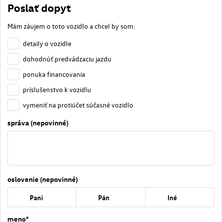
Poslať dopyt
Mám záujem o toto vozidlo a chcel by som:
detaily o vozidle
dohodnúť predvádzaciu jazdu
ponuka financovania
príslušenstvo k vozidlu
vymeniť na protiúčet súčasné vozidlo
správa (nepovinné)
oslovenie (nepovinné)
Pani
Pán
Iné
meno*