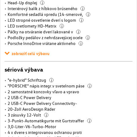
Head-Up displej
i
Interiérový balík z hĺbkovo brúseného
i
Komfortné sedadlá vpredu (14-smerové,
i
LED stropné osvetlenie dverí s logom
i
LED svetlomety HD-Matrix
i
Páčky na otváranie dverí lakované v
i
Podložky pedálov z nehrdzavejúcej ocele
i
Porsche InnoDrive vrátane aktívneho
i
zobraziť celú výbavu
sériová výbava
"e-hybrid" Schriftzug
i
"PORSCHE" nápis integr.v svetelnom páse
i
2 samostatné koncovky vľavo a vpravo
2 USB-C Power Delivery
2 USB-C Power Delivery Connectivity-
20-Zoll AeroDesign Räder
3 zásuvky 12-Volt
i
3-Punkt-Automatikgurte mit Gurtstraffer
i
3,0-Liter-V6-Turbo-Motor
4 x dvere s integrovanou ochranou proti