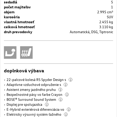
sedadlá
5
počet majiteľov
1
objem
2.995 cm³
karoséria
SUV
vlastná hmotnosť
2.455 kg
celková hmotnosť
3.110 kg
druh prevodovky
Automatická, DSG, Tiptronic
doplnková výbava
22-palcové kolesá RS Spyder Design s
i
Adaptívne vzduchové odpruženie s
i
Asistent zmeny jazdného pruhu
i
Bezpečnostné pásy vo farbe Crayon
i
BOSE® Surround Sound System
i
Displej pre spolujazdca
i
E-Hybrid exteriérová diferenciácia vo
i
Elektricky výsuvný systém ťažného
i