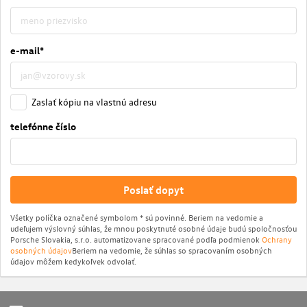
e-mail*
Zaslať kópiu na vlastnú adresu
telefónne číslo
Poslať dopyt
Všetky políčka označené symbolom * sú povinné. Beriem na vedomie a
udeľujem výslovný súhlas, že mnou poskytnuté osobné údaje budú spoločnosťou
Porsche Slovakia, s.r.o. automatizovane spracované podľa podmienok
Ochrany
osobných údajov
Beriem na vedomie, že súhlas so spracovaním osobných
údajov môžem kedykoľvek odvolať.