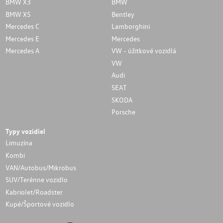
BMW X3
BMW
BMW X5
Bentley
Mercedes C
Lamborghini
Mercedes E
Mercedes
Mercedes A
VW - úžitkové vozidlá
VW
Audi
SEAT
SKODA
Porsche
Typy vozidiel
Limuzína
Kombi
VAN/Autobus/Mikrobus
SUV/Terénne vozidlo
Kabriolet/Roadster
Kupé/Športové vozidlo