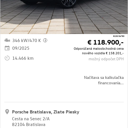
8135/06783
346 kW/470 K
€ 118.900,-
i
09/2025
Odporúčaná maloobchodná cena
nového vozidla
€ 158.201,-
14.466 km
možný odpočet DPH
Načítava sa kalkulačka
financovania...
Porsche Bratislava, Zlate Piesky
Cesta na Senec 2/A
82104 Bratislava