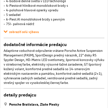
4-bodové denné svetlá v LED technológii
4-Piestové hliníkové monoblokové brzdy s
4-polohové hlavové opierky vpredu
5 sedadiel
6-Piest.Al monoblokové brzdy s pevným
75l- palivová nádrž
zobraziť celú výbavu
dodatočné informácie predajcu
Adaptívne vzduchové odpruženie vrátane Porsche Active Suspension
Management (PASM), SportDesign predný nárazník, 22" disky RS
Spyder Design, HD-Matrix LED svetlomety, športové koncovky výfuku
v striebornej farbe, elektricky výsuvné ťažné zariadenie, GT športový
kožený volant, komfortné predné sedadlá so 14-smerovým
elektrickým nastavením a pamäťou, komfortné zadné sedadlá (2+1),
vyhrievanie zadných sedadiel, ventilované predné sedadlá, zadný
strešný spojler vo vysokolesklej čiernej farbe.
detaily predajcu
Porsche Bratislava, Zlate Piesky