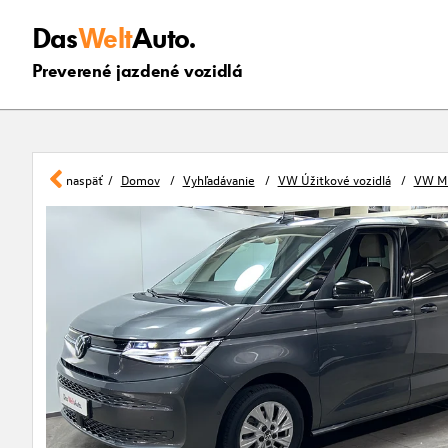
Das
Welt
Auto.
Preverené jazdené vozidlá
naspäť
Domov
Vyhľadávanie
VW Úžitkové vozidlá
VW Mu