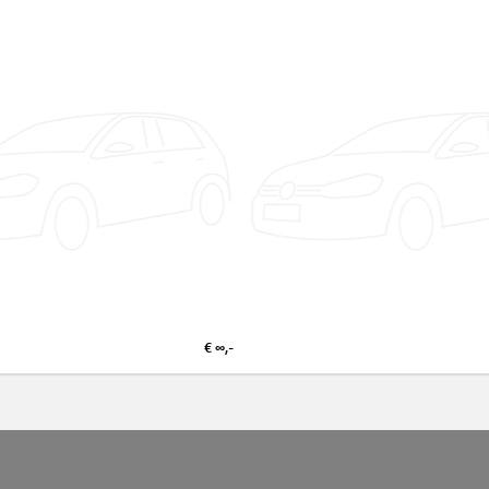
€ ∞,-