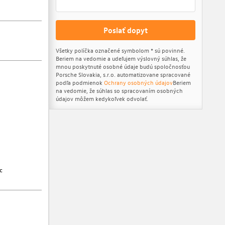
Poslať dopyt
Všetky políčka označené symbolom * sú povinné.
Beriem na vedomie a udeľujem výslovný súhlas, že
mnou poskytnuté osobné údaje budú spoločnosťou
Porsche Slovakia, s.r.o. automatizovane spracované
podľa podmienok
Ochrany osobných údajov
Beriem
na vedomie, že súhlas so spracovaním osobných
údajov môžem kedykoľvek odvolať.
c