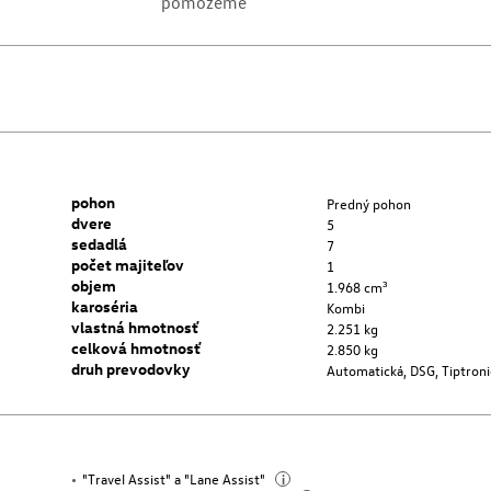
pomôžeme
pohon
Predný pohon
dvere
5
sedadlá
7
počet majiteľov
1
objem
1.968 cm³
karoséria
Kombi
vlastná hmotnosť
2.251 kg
celková hmotnosť
2.850 kg
druh prevodovky
Automatická, DSG, Tiptroni
"Travel Assist" a "Lane Assist"
i