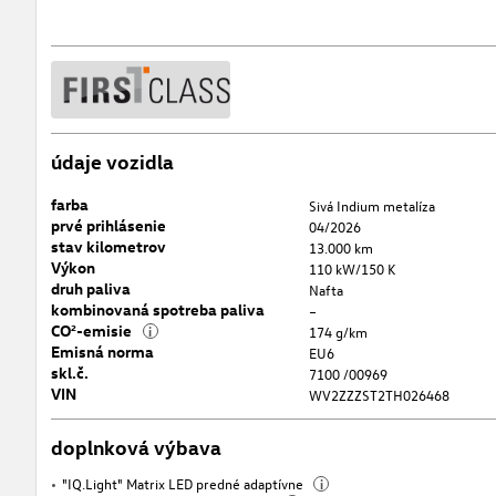
údaje vozidla
farba
Sivá Indium metalíza
prvé prihlásenie
04/2026
stav kilometrov
13.000 km
Výkon
110 kW/150 K
druh paliva
Nafta
kombinovaná spotreba paliva
–
CO²-emisie
i
174 g/km
Emisná norma
EU6
skl.č.
7100 /00969
VIN
WV2ZZZST2TH026468
doplnková výbava
"IQ.Light" Matrix LED predné adaptívne
i