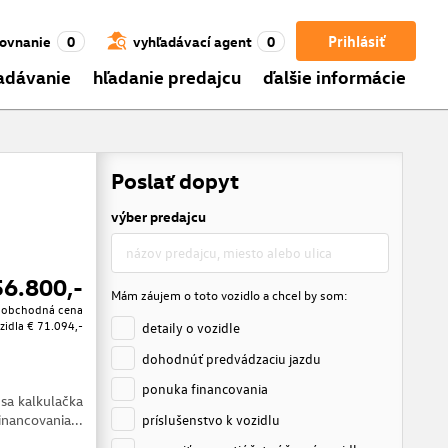
Prihlásiť
ovnanie
0
vyhľadávací agent
0
adávanie
hľadanie predajcu
ďalšie informácie
Poslať dopyt
výber predajcu
56.800,-
Mám záujem o toto vozidlo a chcel by som:
oobchodná cena
zidla
€ 71.094,-
detaily o vozidle
dohodnúť predvádzaciu jazdu
ponuka financovania
 sa kalkulačka
príslušenstvo k vozidlu
inancovania...