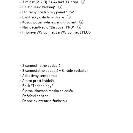
7 miest (2-2-3) 2.r 4x lakť 3.r pripr
i
Balík "Basic Parking"
i
Digitálny prístrojový panel "Pro"
Elektricky ovládané dvere
i
Kožou potia. vyhriev. multi.volant
i
Navigácia/Rádio "Discover PRO"
i
Príprava VW Connect a VW Connect PLUS
2 samostnatné sedadlá
3 samostatné sedadlá v 3. rade sedadiel
Adaptívny tempomat
Alarm proti krádeži
Balík "Technology"
Čierna lakovaná maska chladiča
Dažďový senzor
Denné svietenie s funkciou