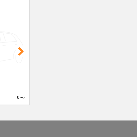
€ ∞,-
€ ∞,-