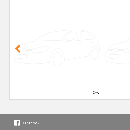
€ ∞,-
Facebook