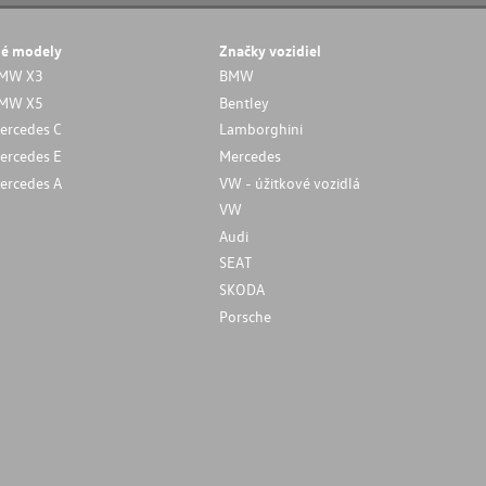
né modely
Značky vozidiel
MW X3
BMW
MW X5
Bentley
ercedes C
Lamborghini
ercedes E
Mercedes
ercedes A
VW - úžitkové vozidlá
VW
Audi
SEAT
SKODA
Porsche