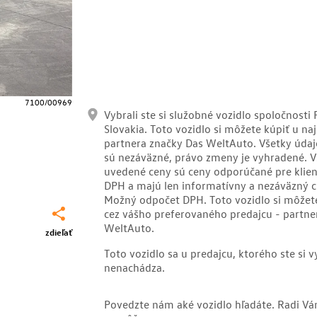
7100/00969
Vybrali ste si služobné vozidlo spoločnosti
Slovakia. Toto vozidlo si môžete kúpiť u naj
partnera značky Das WeltAuto. Všetky úda
sú nezáväzné, právo zmeny je vyhradené. V
uvedené ceny sú ceny odporúčané pre klien
DPH a majú len informatívny a nezáväzný c
Možný odpočet DPH. Toto vozidlo si môžet
cez vášho preferovaného predajcu - partne
WeltAuto.
zdieľať
Toto vozidlo sa u predajcu, ktorého ste si vy
nenachádza.
Povedzte nám aké vozidlo hľadáte. Radi V