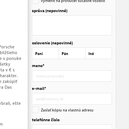
vymeniť na protiúčet súčasné vozidlo
správa (nepovinné)
oslovenie (nepovinné)
 Porsche
bližšieho
Pani
Pán
Iné
je v ponuke
šetky
meno*
ta v € s
harakter.
e zakúpiť
ra Das
e-mail*
brali, ešte
Zaslať kópiu na vlastnú adresu
telefónne číslo
ám