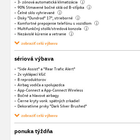
3- zónová automatická klimatizácia
i
90% Stmavené bočné sklá od B-stĺpika
i
Čelné sklo vyhrievané
i
Disky "Dundrod" 17", strieborné
i
Komfortné prepojenie telefónu s vozidlom
i
Multifunkčný stolík/stredová konzola
i
Nezávislé kúrenie a vetranie
i
zobraziť celú výbavu
sériová výbava
"Side Assist" a "Rear Trafic Alert"
2x vyklápací kľúč
8 reproduktorov
Airbag vodiča a spolujazdca
App-Connect a App-Connect Wireless
Bočné a hlavové airbagy
Čierne kryty vonk. spätných zrkadiel
Dekoratívne prvky "Dark Silver Brushed"
zobraziť celú výbavu
ponuka týždňa