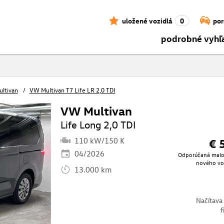
uložené vozidlá
0
por
podrobné vyhľ
ltivan
VW Multivan T7 Life LR 2,0 TDI
VW Multivan
Life Long 2,0 TDI
110 kW/150 K
€ 
04/2026
Odporúčaná mal
nového vo
13.000 km
Načítava
f