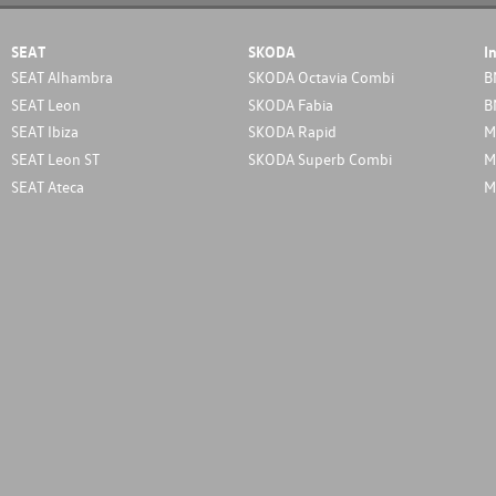
SEAT
SKODA
I
SEAT Alhambra
SKODA Octavia Combi
B
SEAT Leon
SKODA Fabia
B
SEAT Ibiza
SKODA Rapid
M
SEAT Leon ST
SKODA Superb Combi
M
SEAT Ateca
M