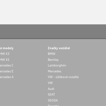
né modely
Značky vozidiel
MW X3
BMW
MW X5
Bentley
ercedes C
Lamborghini
ercedes E
Mercedes
ercedes A
VW - úžitkové vozidlá
VW
Audi
SEAT
SKODA
Porsche