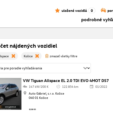
uložené vozidlá
0
por
podrobné vyhľ
čet nájdených vozidiel
lspace
Košice
zmazať všetky filtre
VW Tiguan Allspace EL 2.0 TDI EVO 4MOT DS7
147 kW/200 K
122.854 km
01/2022
Auto Gábriel, s.r.o. Košice
040 01 Košice
8138/50