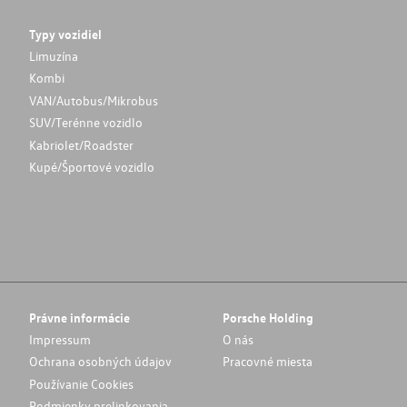
Typy vozidiel
Limuzína
Kombi
VAN/Autobus/Mikrobus
SUV/Terénne vozidlo
Kabriolet/Roadster
Kupé/Športové vozidlo
Právne informácie
Porsche Holding
Impressum
O nás
Ochrana osobných údajov
Pracovné miesta
Používanie Cookies
Podmienky prelinkovania