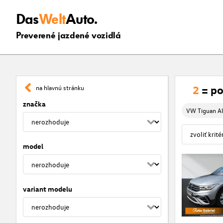
Das
Welt
Auto.
Preverené jazdené vozidlá
2
= po
na hlavnú stránku
značka
VW Tiguan Al
model
variant modelu