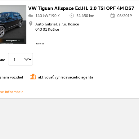
VW Tiguan Allspace Ed.HL 2.0 TSI OPF 4M DS7
140 kW/190 K
54.450 km
08/2019
Auto Gábriel, s.r.o. Košice
040 01 Košice
8138/11
ane
oznam vozidiel
aktivovať vyhľadávacieho agenta
vne informácie