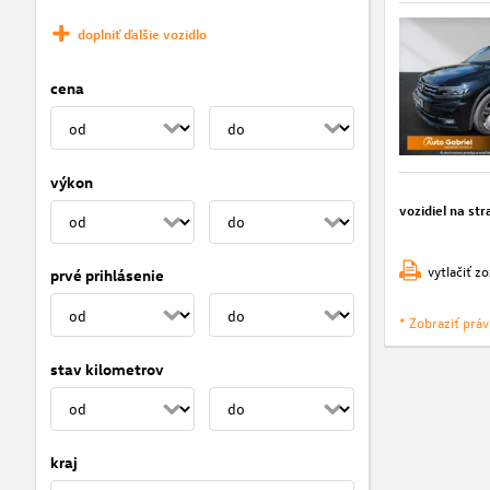
doplniť ďalšie vozidlo
cena
výkon
vozidiel na str
vytlačiť z
prvé prihlásenie
* Zobraziť prá
stav kilometrov
kraj