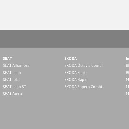
SEAT
SKODA
I
SEAT Alhambra
SKODA Octavia Combi
B
SEAT Leon
SKODA Fabia
B
SEAT Ibiza
SKODA Rapid
M
SEAT Leon ST
SKODA Superb Combi
M
SEAT Ateca
M