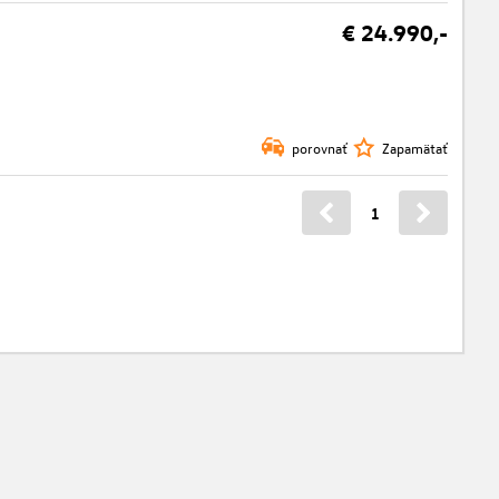
€ 24.990,-
porovnať
Zapamätať
1