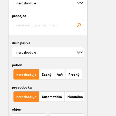
predajca
druh paliva
pohon
nerozhoduje
Zadný
4x4
Predný
prevodovka
nerozhoduje
Automatická
Manuálna
objem