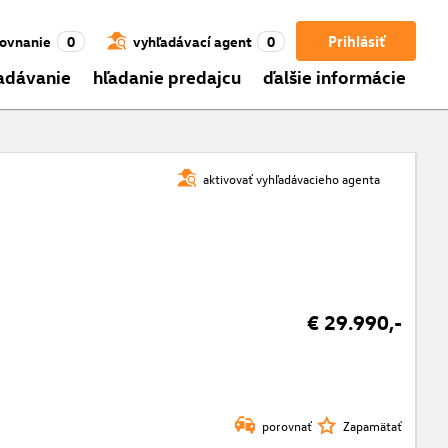
Prihlásiť
ovnanie
0
vyhľadávací agent
0
adávanie
hľadanie predajcu
ďalšie informácie
aktivovať vyhľadávacieho agenta
€ 29.990,-
porovnať
Zapamätať