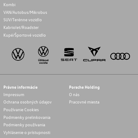
Kombi
VAN/Autobus/Mikrobus
SUV/Terénne vozidlo
Kabriolet/Roadster
Kupé/Športové vozidlo
Právne informácie
Porsche Holding
Impressum
O nás
Ochrana osobných údajov
Pracovné miesta
Používanie Cookies
Podmienky prelinkovania
Podmienky používania
Vyhlásenie o prístupnosti