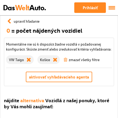
Das
Welt
Auto.
Prihlásiť
upraviť hľadanie
0
= počet nájdených vozidiel
Momentálne nie sú k dispozícii žiadne vozidlá v požadovanej
konfigurácii. Skúste zmeniť alebo zredukovať kritéria vyhľadávania:
VW Taigo
Košice
zmazať všetky filtre
aktivovať vyhľadávacieho agenta
nájdite
alternatíva
Vozidlá z našej ponuky, ktoré
by Vás mohli zaujímať: