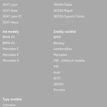
SEAT Leon
SKODA Fabia
SEAT Ibiza
SKODA Rapid
SEAT Leon ST
SKODA Superb Combi
SEAT Ateca
Iné modely
Značky vozidiel
BMW X3
BMW
BMW X5
Bentley
Mercedes C
Lamborghini
Mercedes E
Mercedes
Mercedes A
VW - úžitkové vozidlá
VW
Audi
SEAT
SKODA
Porsche
Typy vozidiel
Limuzína