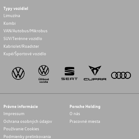
Typy vozidiel
Limuzína
Kombi
VAN/Autobus/Mikrobus
SUV/Terénne vozidlo
Kabriolet/Roadster
Kupé/Športové vozidlo
Právne informácie
Porsche Holding
Impressum
O nás
Ochrana osobných údajov
Pracovné miesta
Používanie Cookies
Podmienky prelinkovania