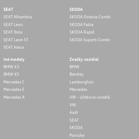
SEAT
SKODA
SEAT Alhambra
SKODA Octavia Combi
SEAT Leon
SKODA Fabia
SEAT Ibiza
SKODA Rapid
SEAT Leon ST
SKODA Superb Combi
SEAT Ateca
Iné modely
Značky vozidiel
BMW X3
BMW
BMW X5
Bentley
Mercedes C
Lamborghini
Mercedes E
Mercedes
Mercedes A
VW - úžitkové vozidlá
VW
Audi
SEAT
SKODA
Porsche