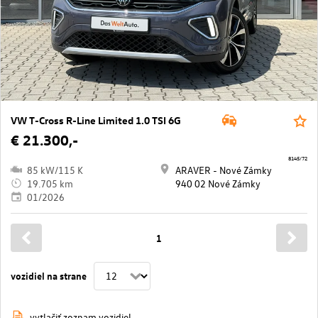
VW T-Cross R-Line Limited 1.0 TSI 6G
€ 21.300,-
8145/72
85 kW/115 K
ARAVER - Nové Zámky
19.705 km
940 02 Nové Zámky
01/2026
1
vozidiel na strane
vytlačiť zoznam vozidiel