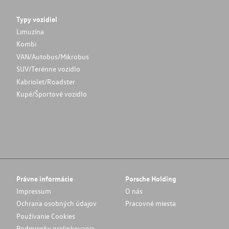
Typy vozidiel
Limuzína
Kombi
VAN/Autobus/Mikrobus
SUV/Terénne vozidlo
Kabriolet/Roadster
Kupé/Športové vozidlo
Právne informácie
Porsche Holding
Impressum
O nás
Ochrana osobných údajov
Pracovné miesta
Používanie Cookies
Podmienky prelinkovania