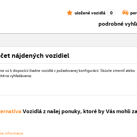
uložené vozidlá
0
por
podrobné vyhľ
čet nájdených vozidiel
e sú k dispozícii žiadne vozidlá v požadovanej konfigurácii. Skúste zmeniť alebo
itéria vyhľadávania:
ternatíva
Vozidlá z našej ponuky, ktoré by Vás mohli z
vne informácie