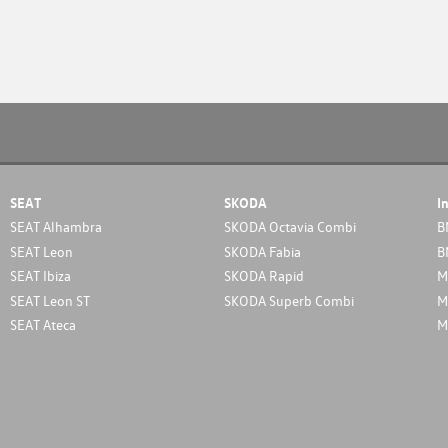
SEAT
SKODA
I
SEAT Alhambra
SKODA Octavia Combi
B
SEAT Leon
SKODA Fabia
B
SEAT Ibiza
SKODA Rapid
M
SEAT Leon ST
SKODA Superb Combi
M
SEAT Ateca
M