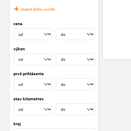
doplniť ďalšie vozidlo
cena
výkon
prvé prihlásenie
stav kilometrov
kraj