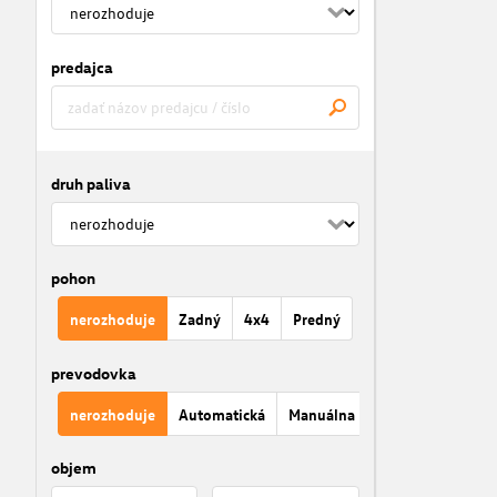
predajca
druh paliva
pohon
nerozhoduje
Zadný
4x4
Predný
prevodovka
nerozhoduje
Automatická
Manuálna
objem