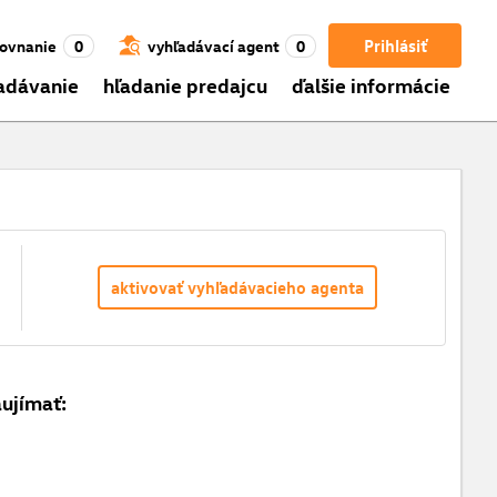
Prihlásiť
ovnanie
0
vyhľadávací agent
0
adávanie
hľadanie predajcu
ďalšie informácie
aktivovať vyhľadávacieho agenta
aujímať: