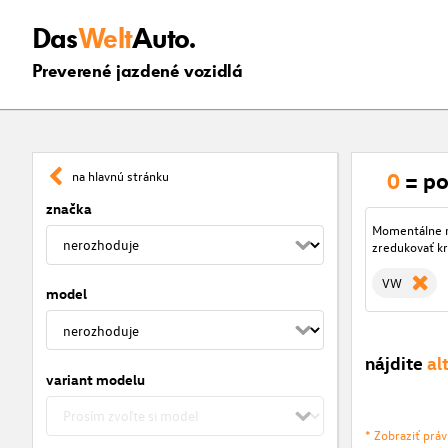
Das
Welt
Auto.
Preverené jazdené vozidlá
0
= po
na hlavnú stránku
značka
Momentálne ni
zredukovať kr
VW
model
nájdite
al
variant modelu
* Zobraziť prá