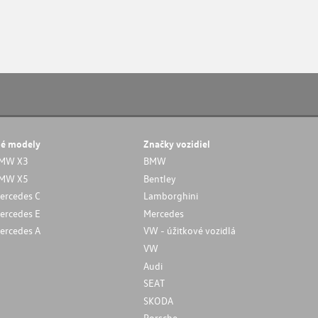
né modely
Značky vozidiel
MW X3
BMW
MW X5
Bentley
ercedes C
Lamborghini
ercedes E
Mercedes
ercedes A
VW - úžitkové vozidlá
VW
Audi
SEAT
SKODA
Porsche