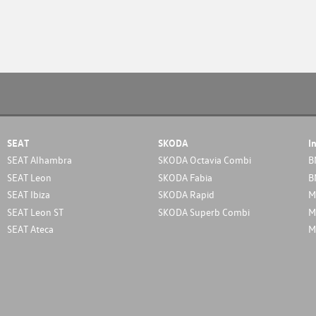
SEAT
SKODA
I
SEAT Alhambra
SKODA Octavia Combi
B
SEAT Leon
SKODA Fabia
B
SEAT Ibiza
SKODA Rapid
M
SEAT Leon ST
SKODA Superb Combi
M
SEAT Ateca
M