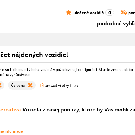
uložené vozidlá
0
por
podrobné vyhľ
čet nájdených vozidiel
e sú k dispozícii žiadne vozidlá v požadovanej konfigurácii. Skúste zmeniť alebo
itéria vyhľadávania:
Červená
zmazať všetky filtre
ternatíva
Vozidlá z našej ponuky, ktoré by Vás mohli z
vne informácie