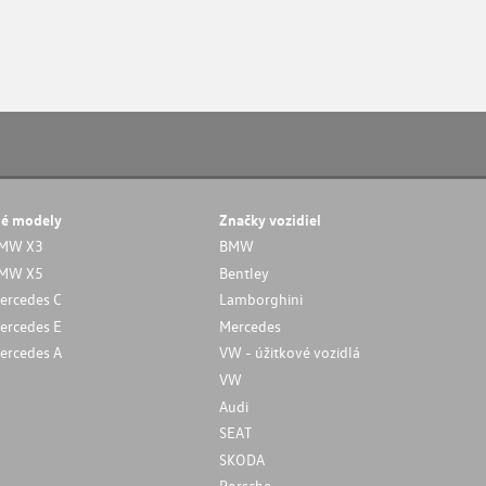
né modely
Značky vozidiel
MW X3
BMW
MW X5
Bentley
ercedes C
Lamborghini
ercedes E
Mercedes
ercedes A
VW - úžitkové vozidlá
VW
Audi
SEAT
SKODA
Porsche