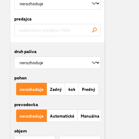
predajca
druh paliva
pohon
nerozhoduje
Zadný
4x4
Predný
prevodovka
nerozhoduje
Automatická
Manuálna
objem