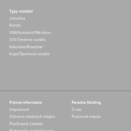
Typy vozidiel
Limuzína
Kombi
VAN/Autobus/Mikrobus
SUV/Terénne vozidlo
Kabriolet/Roadster
Kupé/Športové vozidlo
Právne informácie
Porsche Holding
Impressum
O nás
Ochrana osobných údajov
Pracovné miesta
Používanie Cookies
Podmienky prelinkovania