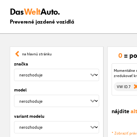
Das
Welt
Auto.
Preverené jazdené vozidlá
0
= po
na hlavnú stránku
značka
Momentálne ni
zredukovať kr
VW ID.7
model
nájdite
al
variant modelu
* Zobraziť prá