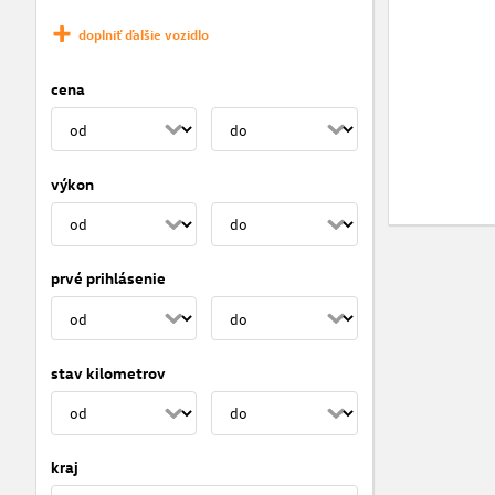
doplniť ďalšie vozidlo
cena
výkon
prvé prihlásenie
stav kilometrov
kraj