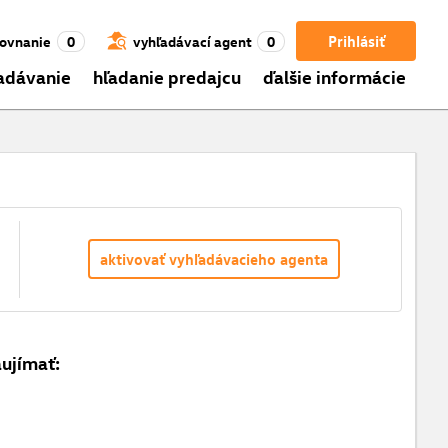
Prihlásiť
ovnanie
0
vyhľadávací agent
0
adávanie
hľadanie predajcu
ďalšie informácie
aktivovať vyhľadávacieho agenta
aujímať: