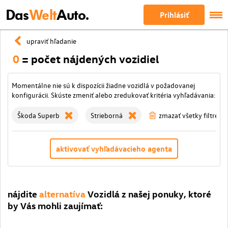
Das
Welt
Auto.
Prihlásiť
upraviť hľadanie
0
= počet nájdených vozidiel
Momentálne nie sú k dispozícii žiadne vozidlá v požadovanej
konfigurácii. Skúste zmeniť alebo zredukovať kritéria vyhľadávania:
Škoda Superb
Strieborná
zmazať všetky filtre
aktivovať vyhľadávacieho agenta
nájdite
alternatíva
Vozidlá z našej ponuky, ktoré
by Vás mohli zaujímať: