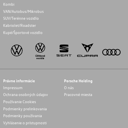
Kombi
VAN/Autobus/Mikrobus
SUV/Terénne vozidlo
Kabriolet/Roadster
Kupé/Športové vozidlo
Právne informácie
Porsche Holding
Impressum
O nás
Ochrana osobných údajov
Pracovné miesta
Používanie Cookies
Podmienky prelinkovania
Podmienky používania
Vyhlásenie o prístupnosti