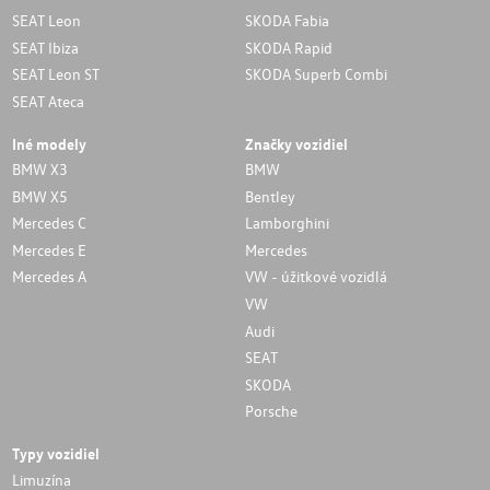
SEAT Leon
SKODA Fabia
SEAT Ibiza
SKODA Rapid
SEAT Leon ST
SKODA Superb Combi
SEAT Ateca
Iné modely
Značky vozidiel
BMW X3
BMW
BMW X5
Bentley
Mercedes C
Lamborghini
Mercedes E
Mercedes
Mercedes A
VW - úžitkové vozidlá
VW
Audi
SEAT
SKODA
Porsche
Typy vozidiel
Limuzína