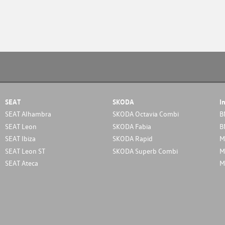
SEAT
SKODA
I
SEAT Alhambra
SKODA Octavia Combi
B
SEAT Leon
SKODA Fabia
B
SEAT Ibiza
SKODA Rapid
M
SEAT Leon ST
SKODA Superb Combi
M
SEAT Ateca
M