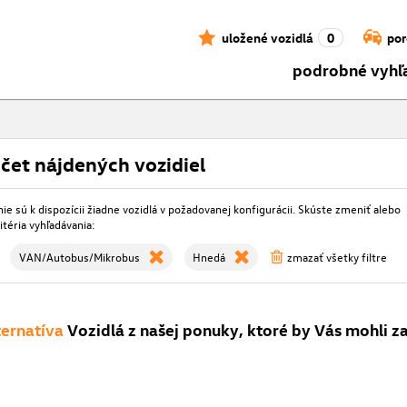
uložené vozidlá
0
por
podrobné vyhľ
čet nájdených vozidiel
e sú k dispozícii žiadne vozidlá v požadovanej konfigurácii. Skúste zmeniť alebo
itéria vyhľadávania:
VAN/Autobus/Mikrobus
Hnedá
zmazať všetky filtre
ternatíva
Vozidlá z našej ponuky, ktoré by Vás mohli z