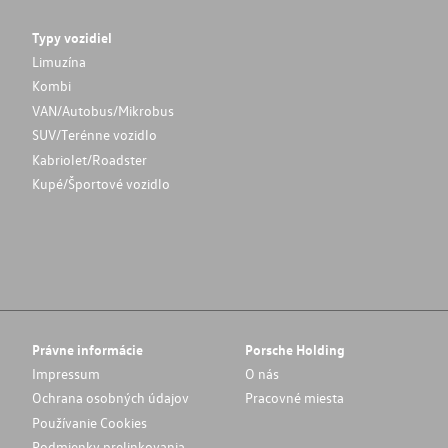
Typy vozidiel
Limuzína
Kombi
VAN/Autobus/Mikrobus
SUV/Terénne vozidlo
Kabriolet/Roadster
Kupé/Športové vozidlo
Právne informácie
Porsche Holding
Impressum
O nás
Ochrana osobných údajov
Pracovné miesta
Používanie Cookies
Podmienky prelinkovania