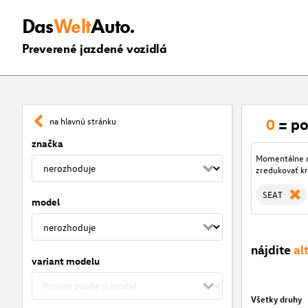
Das
Welt
Auto.
Preverené jazdené vozidlá
0
= po
na hlavnú stránku
značka
Momentálne ni
zredukovať kr
SEAT
model
nájdite
al
variant modelu
Všetky druhy