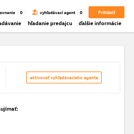
Prihlásiť
ovnanie
0
vyhľadávací agent
0
adávanie
hľadanie predajcu
ďalšie informácie
aktivovať vyhľadávacieho agenta
aujímať: