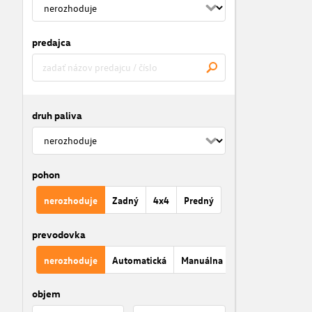
predajca
druh paliva
pohon
nerozhoduje
Zadný
4x4
Predný
prevodovka
nerozhoduje
Automatická
Manuálna
objem