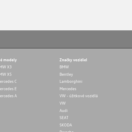
né modely
Značky vozidiel
MW X3
BMW
MW X5
Bentley
ercedes C
Lamborghini
ercedes E
Mercedes
ercedes A
VW - úžitkové vozidlá
VW
Audi
SEAT
SKODA
Porsche