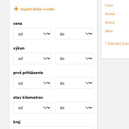
Leon
doplniť ďalšie vozidlo
Arona
Ateca
cena
Ibiza
* Zobraziť prá
výkon
prvé prihlásenie
stav kilometrov
kraj