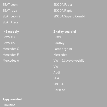
SEAT Leon
SKODA Fabia
SEAT Ibiza
SKODA Rapid
SEAT Leon ST
SKODA Superb Combi
SEAT Ateca
Iné modely
Značky vozidiel
BMW X3
BMW
BMW X5
Bentley
Mercedes C
Lamborghini
Mercedes E
Mercedes
Mercedes A
VW - úžitkové vozidlá
VW
Audi
SEAT
SKODA
Porsche
Typy vozidiel
Limuzína