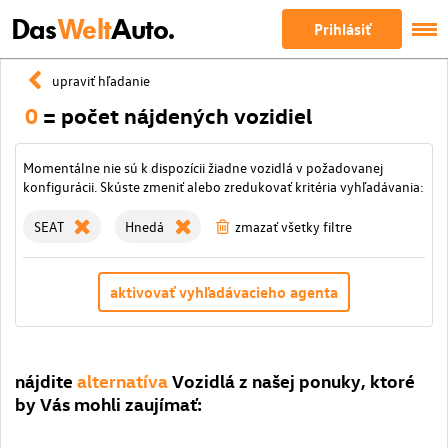
Das
Welt
Auto.
Prihlásiť
upraviť hľadanie
0
= počet nájdených vozidiel
Momentálne nie sú k dispozícii žiadne vozidlá v požadovanej
konfigurácii. Skúste zmeniť alebo zredukovať kritéria vyhľadávania:
SEAT
Hnedá
zmazať všetky filtre
aktivovať vyhľadávacieho agenta
nájdite
alternatíva
Vozidlá z našej ponuky, ktoré
by Vás mohli zaujímať: