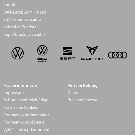
Kombi
VAN/Autobus/Mikrobus
SUV/Terénne vozidlo
Kabriolet/Roadster
Kupé/Športové vozidlo
Právne informácie
Porsche Holding
Impressum
O nás
Ochrana osobných údajov
Pracovné miesta
Používanie Cookies
Podmienky prelinkovania
Podmienky používania
Vyhlásenie o prístupnosti