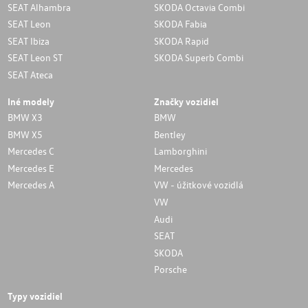
SEAT Alhambra
SKODA Octavia Combi
SEAT Leon
SKODA Fabia
SEAT Ibiza
SKODA Rapid
SEAT Leon ST
SKODA Superb Combi
SEAT Ateca
Iné modely
Značky vozidiel
BMW X3
BMW
BMW X5
Bentley
Mercedes C
Lamborghini
Mercedes E
Mercedes
Mercedes A
VW - úžitkové vozidlá
VW
Audi
SEAT
SKODA
Porsche
Typy vozidiel