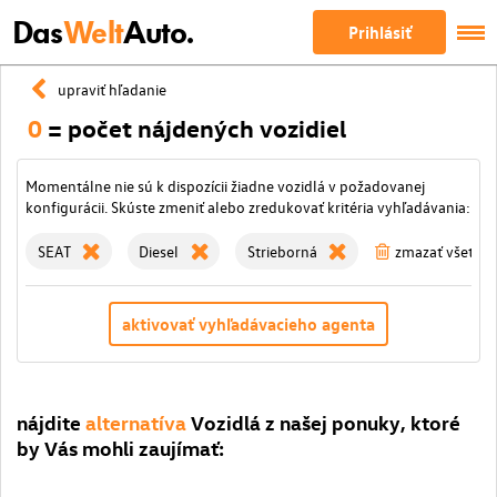
Das
Welt
Auto.
Prihlásiť
upraviť hľadanie
0
= počet nájdených vozidiel
Momentálne nie sú k dispozícii žiadne vozidlá v požadovanej
konfigurácii. Skúste zmeniť alebo zredukovať kritéria vyhľadávania:
SEAT
Diesel
Strieborná
zmazať všetky f
aktivovať vyhľadávacieho agenta
nájdite
alternatíva
Vozidlá z našej ponuky, ktoré
by Vás mohli zaujímať: