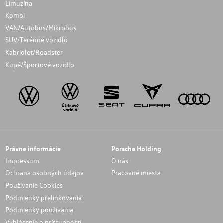
Limuzína
Kombi
VAN/Autobus/Mikrobus
SUV/Terénne vozidlo
Kabriolet/Roadster
Kupé/Športové vozidlo
Právne informácie
Porsche Holding
Impressum
O nás
Ochrana osobných údajov
Pracovné miesta
Používanie Cookies
Podmienky prelinkovania
Podmienky používania
Vyhlásenie o prístupnosti