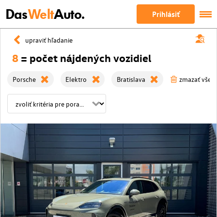
Das
Welt
Auto.
Prihlásiť
upraviť hľadanie
8
= počet nájdených vozidiel
Porsche
Elektro
Bratislava
zmazať všetky