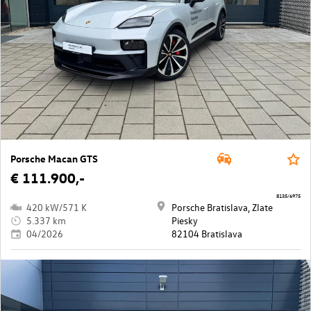
Porsche Macan GTS
€ 111.900,-
8135/6975
420 kW/571 K
Porsche Bratislava, Zlate
5.337 km
Piesky
04/2026
82104 Bratislava