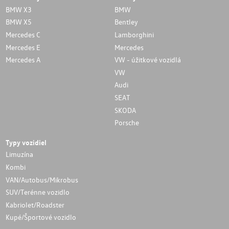
BMW X3
BMW
BMW X5
Bentley
Mercedes C
Lamborghini
Mercedes E
Mercedes
Mercedes A
VW - úžitkové vozidlá
VW
Audi
SEAT
SKODA
Porsche
Typy vozidiel
Limuzína
Kombi
VAN/Autobus/Mikrobus
SUV/Terénne vozidlo
Kabriolet/Roadster
Kupé/Športové vozidlo