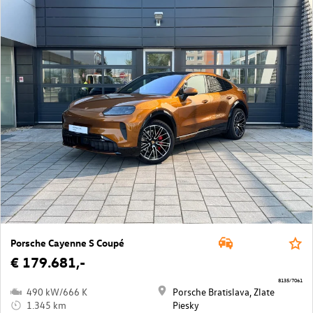
Porsche Cayenne S Coupé
€ 179.681,-
8135/7061
490 kW/666 K
Porsche Bratislava, Zlate
1.345 km
Piesky