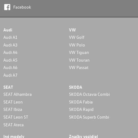
Facebook
Audi
VW
Audi A1
VW Golf
Audi A3
VW Polo
Audi A4
VW Tiguan
Audi A5
VW Touran
Audi A6
VW Passat
Audi A7
SEAT
SKODA
SEAT Alhambra
SKODA Octavia Combi
SEAT Leon
SKODA Fabia
SEAT Ibiza
SKODA Rapid
SEAT Leon ST
SKODA Superb Combi
SEAT Ateca
Iné modely
Značky vozidiel