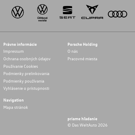
Právne informácie
Porsche Holding
Impressum
O nás
Ochrana osobných údajov
Pracovné miesta
Používanie Cookies
Podmienky prelinkovania
Podmienky používania
Vyhlásenie o prístupnosti
Navigation
Mapa stránok
priame hľadanie
© Das WeltAuto 2026