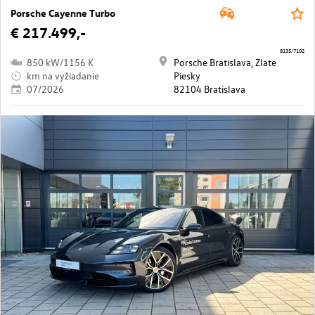
Porsche Cayenne Turbo
€ 217.499,-
8135/7102
850 kW/1156 K
Porsche Bratislava, Zlate
km na vyžiadanie
Piesky
07/2026
82104 Bratislava